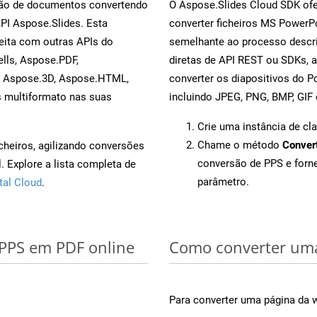
rsão de documentos convertendo
O Aspose.Slides Cloud SDK ofe
API Aspose.Slides. Esta
converter ficheiros MS PowerP
eita com outras APIs do
semelhante ao processo descri
lls, Aspose.PDF,
diretas de API REST ou SDKs, 
, Aspose.3D, Aspose.HTML,
converter os diapositivos do 
s multiformato nas suas
incluindo JPEG, PNG, BMP, GIF 
Crie uma instância de cl
Chame o método
Conver
cheiros, agilizando conversões
conversão de PPS e for
 Explore a lista completa de
parâmetro.
tal Cloud
.
 PPS em PDF online
Como converter uma
Para converter uma página da 