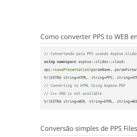
Como converter PPS to WEB em
// Convertendo para PPS usando Aspose.Slide
using
namespace
 aspose::slides::cloud;      
api->
savePresentation
(paramName, paramForma
// Converting to HTML Using Aspose.PDF
// C++ SKD is not available
%!(EXTRA string=WEB, string=HTML, string=WE
Conversão simples de PPS File