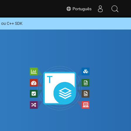
Português
O ou C++ SDK