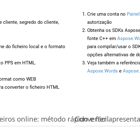
Crie uma conta no
Painel
 cliente, segredo do cliente,
autorização
Obtenha os SDKs Aspose.
fonte C++ em
Aspose.Wo
 do ficheiro local e o formato
para compilar/usar o S
opções alternativas de d
nto PPS em HTML.
Veja também a referênci
Aspose.Words
e
Aspose.
Format como WEB
a converter o ficheiro HTML
iros online: método rápido e fácil
Converter apresenta