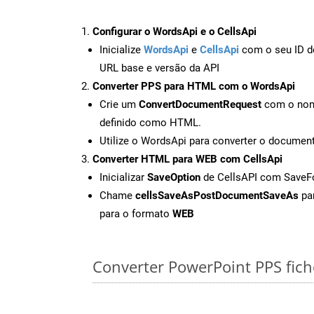
Configurar o WordsApi e o CellsApi
Inicialize
WordsApi
e
CellsApi
com o seu ID de
URL base e versão da API
Converter PPS para HTML com o WordsApi
Crie um
ConvertDocumentRequest
com o nome
definido como HTML.
Utilize o WordsApi para converter o docume
Converter HTML para WEB com CellsApi
Inicializar
SaveOption
de CellsAPI com Save
Chame
cellsSaveAsPostDocumentSaveAs
par
para o formato
WEB
Converter PowerPoint PPS fiche