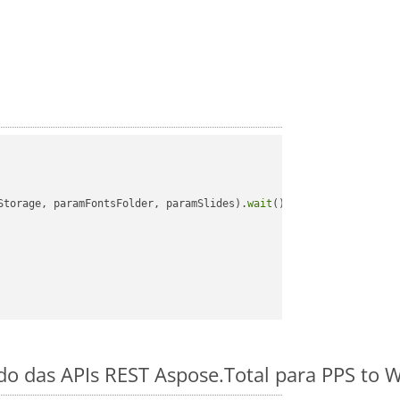
Storage, paramFontsFolder, paramSlides).
wait
();

ido das APIs REST Aspose.Total para PPS to 