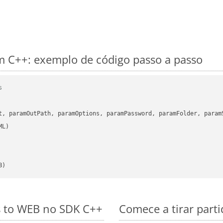
 C++: exemplo de código passo a passo
s
      

t, paramOutPath, paramOptions, paramPassword, paramFolder, param
B)
s to WEB no SDK C++
Comece a tirar part