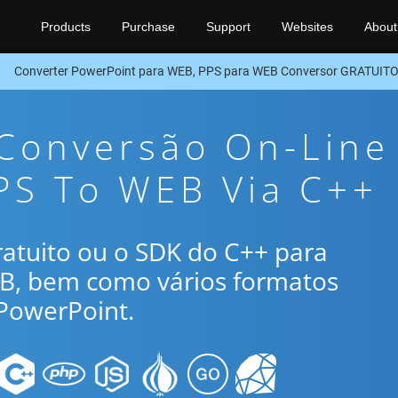
Products
Purchase
Support
Websites
About
Converter PowerPoint para WEB, PPS para WEB Conversor GRATUIT
 Conversão On-Line
PS To WEB Via C++
gratuito ou o SDK do C++ para
EB, bem como vários formatos
PowerPoint.