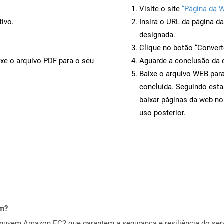
Visite o site
“Página da 
tivo.
Insira o URL da página d
designada.
Clique no botão “Convert
ixe o arquivo PDF para o seu
Aguarde a conclusão da 
Baixe o arquivo WEB para
concluída. Seguindo esta
baixar páginas da web no
uso posterior.
em?
nuvem Amazon EC2 que garantem a segurança e resiliência do servi