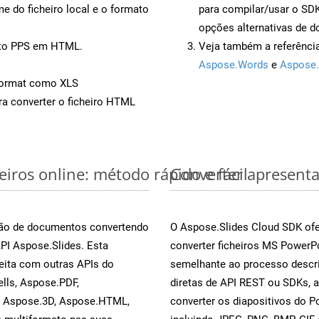
 do ficheiro local e o formato
para compilar/usar o S
opções alternativas de d
nto PPS em HTML.
Veja também a referênci
Aspose.Words
e
Aspose.
Format como XLS
a converter o ficheiro HTML
iros online: método rápido e fácil
Converter apresenta
rsão de documentos convertendo
O Aspose.Slides Cloud SDK ofe
API Aspose.Slides. Esta
converter ficheiros MS PowerP
eita com outras APIs do
semelhante ao processo descri
lls, Aspose.PDF,
diretas de API REST ou SDKs, 
, Aspose.3D, Aspose.HTML,
converter os diapositivos do 