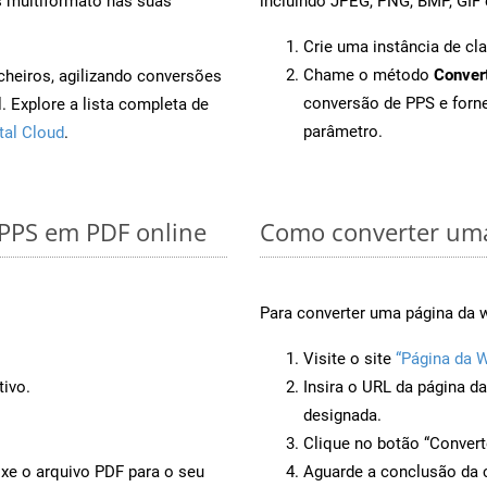
s multiformato nas suas
incluindo JPEG, PNG, BMP, GIF 
Crie uma instância de cl
Chame o método
Conver
cheiros, agilizando conversões
conversão de PPS e for
 Explore a lista completa de
parâmetro.
tal Cloud
.
 PPS em PDF online
Como converter uma
Para converter uma página da w
Visite o site
“Página da 
tivo.
Insira o URL da página d
designada.
Clique no botão “Convert
ixe o arquivo PDF para o seu
Aguarde a conclusão da 