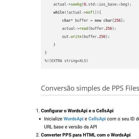
    actual->
seekg
(
0
,std::ios_base::beg);

while
(!actual->
eof
()){

char
* buffer = 
new
char
[
256
];

        actual->
read
(buffer,
256
);

        out.
write
(buffer,
256
);

    }

}

%!(EXTRA string=XLS)
Conversão simples de PPS File
Configurar o WordsApi e o CellsApi
Inicialize
WordsApi
e
CellsApi
com o seu ID de
URL base e versão da API
Converter PPS para HTML com o WordsApi