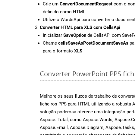
Crie um
ConvertDocumentRequest
com o nome
definido como HTML.
Utilize o WordsApi para converter o docume
Converter HTML para XLS com CellsApi
Inicializar
SaveOption
de CellsAPI com Save
Chame
cellsSaveAsPostDocumentSaveAs
par
para o formato
XLS
Converter PowerPoint PPS fiche
Melhore os seus fluxos de trabalho de conve
ficheiros PPS para HTML utilizando a robusta 
solução poderosa oferece uma integração perf
Aspose. Total, como Aspose.Words, Aspose.Ce
Aspose.Email, Aspose.Diagram, Aspose.Tasks