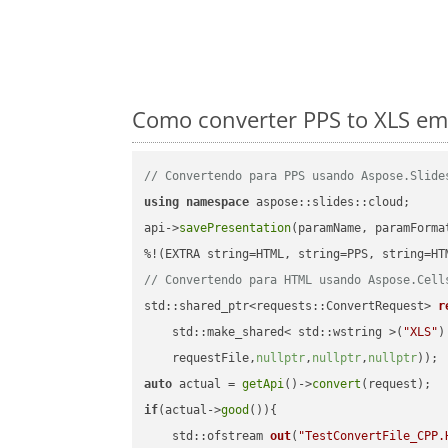
Como converter PPS to XLS em
// Convertendo para PPS usando Aspose.Slide
using
namespace
 aspose::slides::cloud;      
api->
savePresentation
(paramName, paramForma
// Convertendo para HTML usando Aspose.Cell
std::shared_ptr<requests::ConvertRequest> 
r
    std::make_shared< std::wstring >(
"XLS"
)
    requestFile,
nullptr
,
nullptr
,
nullptr
))
auto
 actual = 
getApi
()->
convert
if
(actual->
good
()){

std::ofstream 
out
(
"TestConvertFile_CPP.