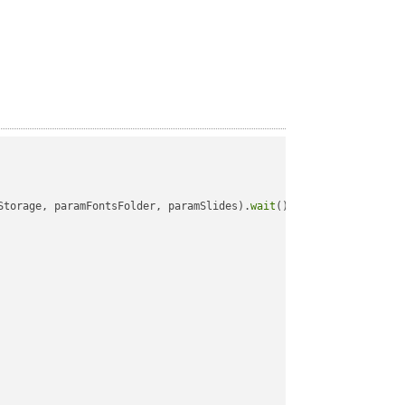
Storage, paramFontsFolder, paramSlides).
wait
();
