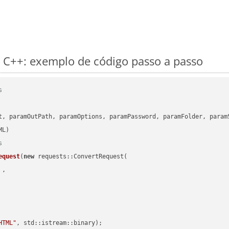
 C++: exemplo de código passo a passo
s
      

t, paramOutPath, paramOptions, paramPassword, paramFolder, param
s
equest
(
new
 requests::ConvertRequest(

 ,        

HTML"
, std::istream::binary)
;
