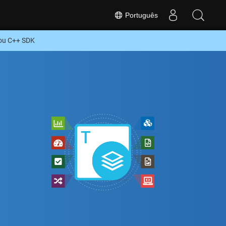
Português
 ou C++ SDK