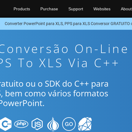
Products
Purchase
Support
Websites
About
Converter PowerPoint para XLS, PPS para XLS Conversor GRATUITO
 Conversão On-Line
PS To XLS Via C++
gratuito ou o SDK do C++ para
S, bem como vários formatos
PowerPoint.