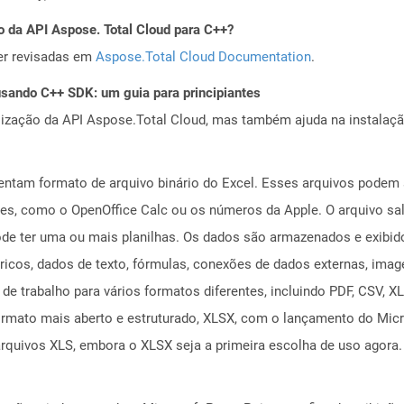
o da API Aspose. Total Cloud para C++?
er revisadas em
Aspose.Total Cloud Documentation
.
ando C++ SDK: um guia para principiantes
alização da API Aspose.Total Cloud, mas também ajuda na instalaçã
ntam formato de arquivo binário do Excel. Esses arquivos podem 
es, como o OpenOffice Calc ou os números da Apple. O arquivo sa
pode ter uma ou mais planilhas. Os dados são armazenados e exibid
ricos, dados de texto, fórmulas, conexões de dados externas, imag
de trabalho para vários formatos diferentes, incluindo PDF, CSV, X
formato mais aberto e estruturado, XLSX, com o lançamento do Mic
 arquivos XLS, embora o XLSX seja a primeira escolha de uso agora.