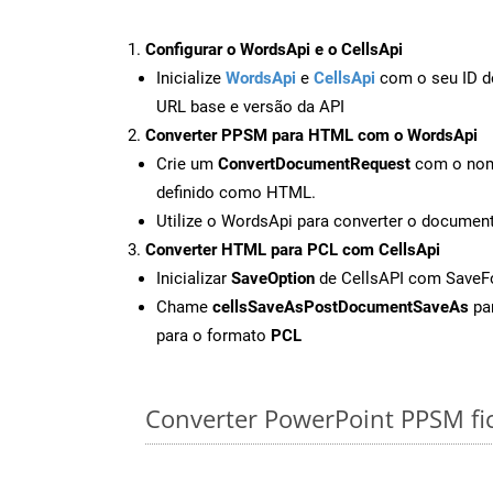
Configurar o WordsApi e o CellsApi
Inicialize
WordsApi
e
CellsApi
com o seu ID de
URL base e versão da API
Converter PPSM para HTML com o WordsApi
Crie um
ConvertDocumentRequest
com o nome
definido como HTML.
Utilize o WordsApi para converter o docum
Converter HTML para PCL com CellsApi
Inicializar
SaveOption
de CellsAPI com Save
Chame
cellsSaveAsPostDocumentSaveAs
par
para o formato
PCL
Converter PowerPoint PPSM fich