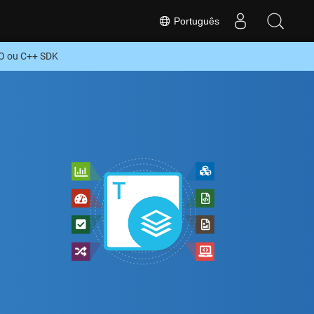
Português
O ou C++ SDK
+