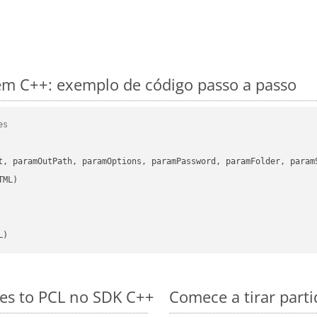
m C++: exemplo de código passo a passo
es
      

t, paramOutPath, paramOptions, paramPassword, paramFolder, param
L)
les to PCL no SDK C++
Comece a tirar part