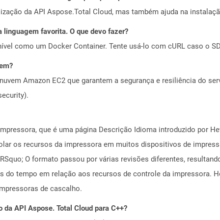
alização da API Aspose.Total Cloud, mas também ajuda na instalaçã
 linguagem favorita. O que devo fazer?
ível como um Docker Container. Tente usá-lo com cURL caso o SDK
vem?
nuvem Amazon EC2 que garantem a segurança e resiliência do servi
ecurity).
mpressora, que é uma página Descrição Idioma introduzido por Hew
olar os recursos da impressora em muitos dispositivos de impressã
RSquo; O formato passou por várias revisões diferentes, resultan
s do tempo em relação aos recursos de controle da impressora. H
mpressoras de cascalho.
o da API Aspose. Total Cloud para C++?