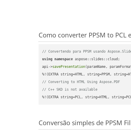
Como converter PPSM to PCL e
// Convertendo para PPSM usando Aspose.Slid
using
namespace
 aspose::slides::cloud;      
api->
savePresentation
(paramName, paramForma
// Converting to HTML Using Aspose.PDF
// C++ SKD is not available
%!(EXTRA string=PCL, string=HTML, string=PC
Conversão simples de PPSM Fi