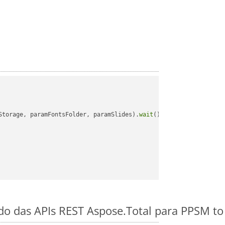
Storage, paramFontsFolder, paramSlides).
wait
();

ido das APIs REST Aspose.Total para PPSM to