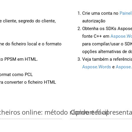
Crie uma conta no
Painel
 cliente, segredo do cliente,
autorização
Obtenha os SDKs Aspose.
fonte C++ em
Aspose.Wo
 do ficheiro local e o formato
para compilar/usar o S
opções alternativas de d
ento PPSM em HTML.
Veja também a referênci
Aspose.Words
e
Aspose.
Format como PCL
a converter o ficheiro HTML
eiros online: método rápido e fácil
Converter apresent