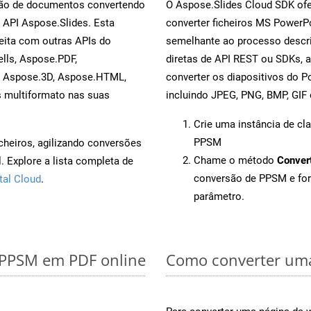
rsão de documentos convertendo
O Aspose.Slides Cloud SDK ofe
 API Aspose.Slides. Esta
converter ficheiros MS PowerP
eita com outras APIs do
semelhante ao processo descri
lls, Aspose.PDF,
diretas de API REST ou SDKs, 
, Aspose.3D, Aspose.HTML,
converter os diapositivos do 
s multiformato nas suas
incluindo JPEG, PNG, BMP, GIF 
Crie uma instância de cl
PPSM
cheiros, agilizando conversões
Chame o método
Conver
 Explore a lista completa de
conversão de PPSM e fo
tal Cloud
.
parâmetro.
r PPSM em PDF online
Como converter uma