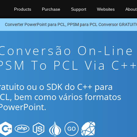
Products
Purchase
Support
Websites
About
Converter PowerPoint para PCL, PPSM para PCL Conversor GRATUIT
 Conversão On-Line
PSM To PCL Via C+
gratuito ou o SDK do C++ para
PCL, bem como vários formatos
PowerPoint.