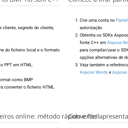
Crie uma conta no
Painel
 cliente, segredo do cliente,
autorização
Obtenha os SDKs Aspose.
fonte C++ em
Aspose.Wo
 do ficheiro local e o formato
para compilar/usar o S
opções alternativas de d
nto PPT em HTML.
Veja também a referênci
Aspose.Words
e
Aspose.
Format como BMP
a converter o ficheiro HTML
iros online: método rápido e fácil
Converter apresenta