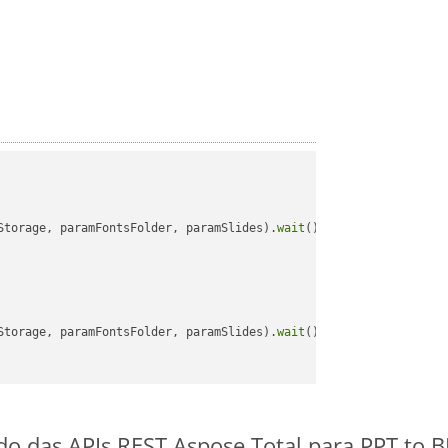
Storage, paramFontsFolder, paramSlides).
wait
();

Storage, paramFontsFolder, paramSlides).
wait
();

ido das APIs REST Aspose.Total para PPT to 