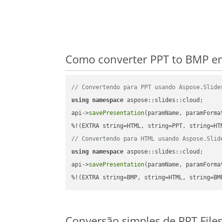
Como converter PPT to BMP em
// Convertendo para PPT usando Aspose.Slide
using
namespace
 aspose::slides::cloud;      
api->
savePresentation
(paramName, paramForma
// Convertendo para HTML usando Aspose.Slid
using
namespace
 aspose::slides::cloud;      
api->
savePresentation
(paramName, paramForma
%!(EXTRA string=BMP, string=HTML, string=BM
Conversão simples de PPT File