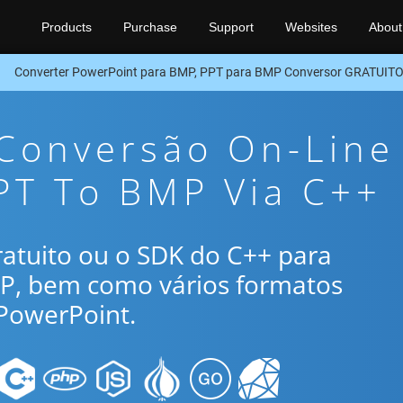
Products
Purchase
Support
Websites
About
Converter PowerPoint para BMP, PPT para BMP Conversor GRATUIT
 Conversão On-Line
PT To BMP Via C++
gratuito ou o SDK do C++ para
MP, bem como vários formatos
PowerPoint.