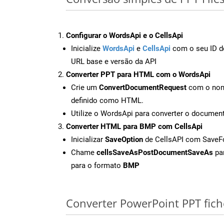
Configurar o WordsApi e o CellsApi
Inicialize
WordsApi
e
CellsApi
com o seu ID de
URL base e versão da API
Converter PPT para HTML com o WordsApi
Crie um
ConvertDocumentRequest
com o nome
definido como HTML.
Utilize o WordsApi para converter o docume
Converter HTML para BMP com CellsApi
Inicializar
SaveOption
de CellsAPI com Save
Chame
cellsSaveAsPostDocumentSaveAs
par
para o formato
BMP
Converter PowerPoint PPT fiche