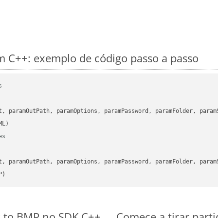
 C++: exemplo de código passo a passo
s
      

t, paramOutPath, paramOptions, paramPassword, paramFolder, param
es
      

t, paramOutPath, paramOptions, paramPassword, paramFolder, param
P)
s to BMP no SDK C++
Comece a tirar part