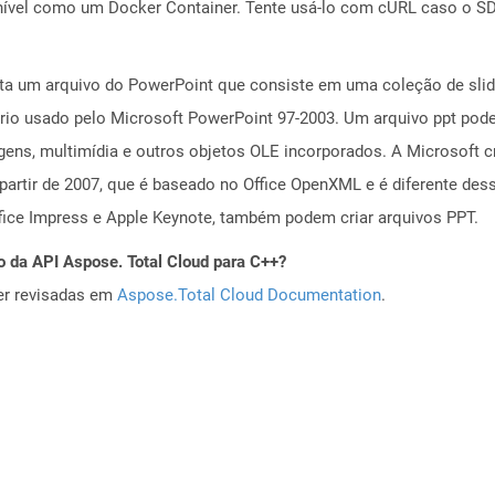
ível como um Docker Container. Tente usá-lo com cURL caso o SDK
a um arquivo do PowerPoint que consiste em uma coleção de slide
ário usado pelo Microsoft PowerPoint 97-2003. Um arquivo ppt pode
ens, multimídia e outros objetos OLE incorporados. A Microsoft c
rtir de 2007, que é baseado no Office OpenXML e é diferente dess
ice Impress e Apple Keynote, também podem criar arquivos PPT.
o da API Aspose. Total Cloud para C++?
er revisadas em
Aspose.Total Cloud Documentation
.