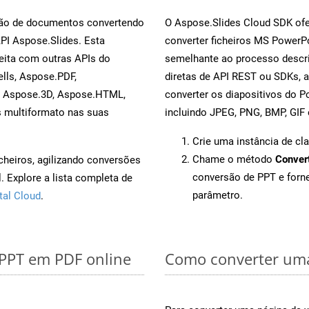
rsão de documentos convertendo
O Aspose.Slides Cloud SDK ofe
API Aspose.Slides. Esta
converter ficheiros MS PowerP
eita com outras APIs do
semelhante ao processo descri
lls, Aspose.PDF,
diretas de API REST ou SDKs, 
, Aspose.3D, Aspose.HTML,
converter os diapositivos do 
s multiformato nas suas
incluindo JPEG, PNG, BMP, GIF 
Crie uma instância de cl
Chame o método
Conver
cheiros, agilizando conversões
conversão de PPT e for
 Explore a lista completa de
parâmetro.
tal Cloud
.
 PPT em PDF online
Como converter uma