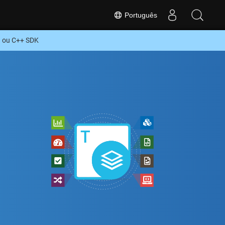
Português
O ou C++ SDK