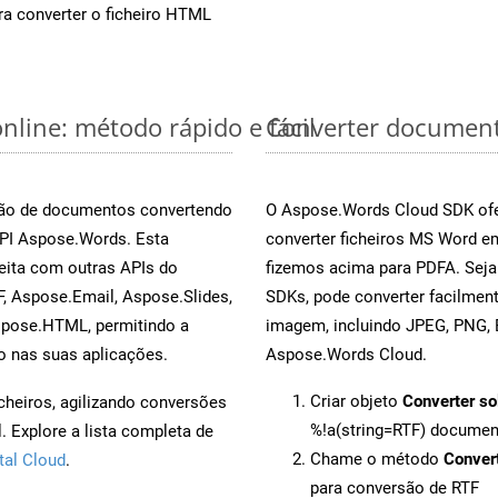
a converter o ficheiro HTML
nline: método rápido e fácil
Converter document
rsão de documentos convertendo
O Aspose.Words Cloud SDK ofe
API Aspose.Words. Esta
converter ficheiros MS Word e
eita com outras APIs do
fizemos acima para PDFA. Seja
, Aspose.Email, Aspose.Slides,
SDKs, pode converter facilme
spose.HTML, permitindo a
imagem, incluindo JPEG, PNG, B
o nas suas aplicações.
Aspose.Words Cloud.
Criar objeto
Converter so
cheiros, agilizando conversões
%!a(string=RTF) docume
 Explore a lista completa de
Chame o método
Conver
tal Cloud
.
para conversão de RTF