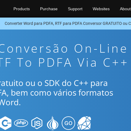
Products
Purchase
Support
Websites
About
Converter Word para PDFA, RTF para PDFA Conversor GRATUITO ou 
 Conversão On-Line
TF To PDFA Via C++
gratuito ou o SDK do C++ para
DFA, bem como vários formatos
Word.