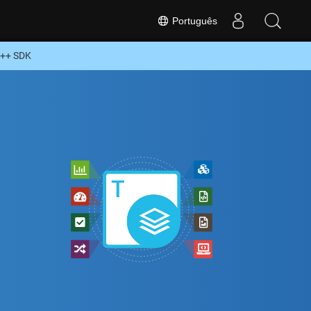
Português
C++ SDK