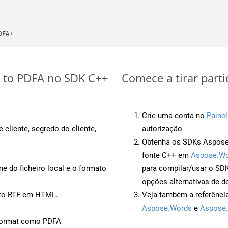
DFA)
s to PDFA no SDK C++
Comece a tirar part
Crie uma conta no
Painel
 cliente, segredo do cliente,
autorização
Obtenha os SDKs Aspose.
fonte C++ em
Aspose.Wo
 do ficheiro local e o formato
para compilar/usar o S
opções alternativas de d
nto RTF em HTML.
Veja também a referênci
Aspose.Words
e
Aspose.
Format como PDFA