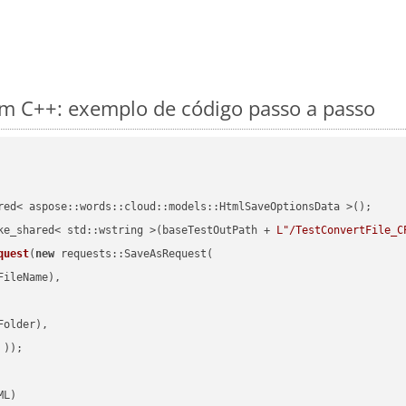
m C++: exemplo de código passo a passo
red< aspose::words::cloud::models::HtmlSaveOptionsData >();

ke_shared< std::wstring >(baseTestOutPath + 
L"/TestConvertFile_C
quest
(
new
 requests::SaveAsRequest(

ileName),

older),

 ))