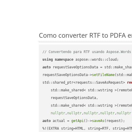
Como converter RTF to PDFA e
// Convertendo para RTF usando Aspose.Words
using
namespace
auto
 requestSaveOptionsData = std::make_sha
requestSaveOptionsData->
setFileName
(std::ma
std::shared_ptr<requests::SaveAsRequest> 
re
    std::make_shared< std::wstring >(remoteF
    requestSaveOptionsData,

    std::make_shared< std::wstring >(remoteF
nullptr
,
nullptr
,
nullptr
,
nullptr
,
nullptr
auto
 actual = 
getApi
()->
saveAs
(request);
