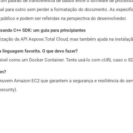
a um padrão de transferência de dados entre o software de process
nal para outro sem perder a formatação do documento. As especifi
público e podem ser referidas na perspectiva do desenvolvedor.
ando C++ SDK: um guia para principiantes
alização da API Aspose.Total Cloud, mas também ajuda na instalaçã
 linguagem favorita. O que devo fazer?
ível como um Docker Container. Tente usá-lo com cURL caso o SDK
em?
nuvem Amazon EC2 que garantem a segurança e resiliência do servi
ecurity).