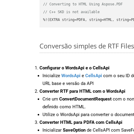
// Converting to HTML Using Aspose.PDF
// C++ SKD is not available
%!(EXTRA string=PDFA, string=HTML, string=P
Conversão simples de RTF File
Configurar o WordsApi e o CellsApi
Inicialize
WordsApi
e
CellsApi
com o seu ID de
URL base e versão da API
Converter RTF para HTML com o WordsApi
Crie um
ConvertDocumentRequest
com o nome
definido como HTML.
Utilize o WordsApi para converter o docume
Converter HTML para PDFA com CellsApi
Inicializar
SaveOption
de CellsAPI com Save