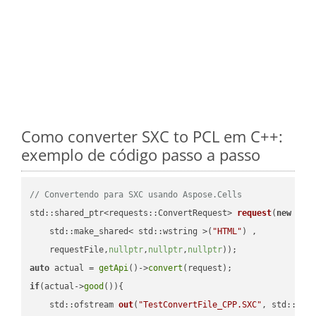
Como converter SXC to PCL em C++:
exemplo de código passo a passo
// Convertendo para SXC usando Aspose.Cells
std::shared_ptr<requests::ConvertRequest> 
request
(
new
 requ
    std::make_shared< std::wstring >(
"HTML"
) ,        

    requestFile,
nullptr
,
nullptr
,
nullptr
))
auto
 actual = 
getApi
()->
convert
if
(actual->
good
()){

std::ofstream 
out
(
"TestConvertFile_CPP.SXC"
, std::ist