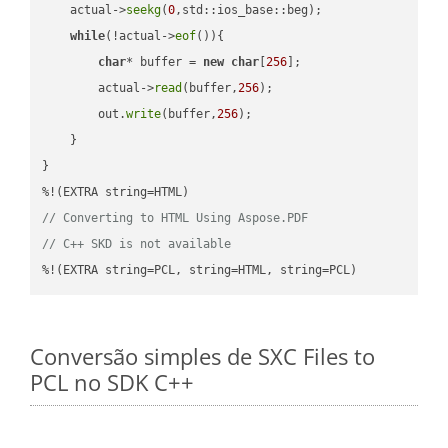
    actual->
seekg
(
0
,std::ios_base::beg);

while
(!actual->
eof
()){

char
* buffer = 
new
char
[
256
];

        actual->
read
(buffer,
256
);

        out.
write
(buffer,
256
);

    }

}

// Converting to HTML Using Aspose.PDF
// C++ SKD is not available
%!(EXTRA string=PCL, string=HTML, string=PCL)
Conversão simples de SXC Files to
PCL no SDK C++