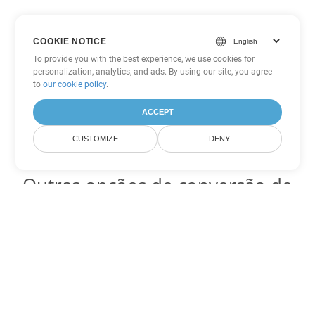
COOKIE NOTICE
To provide you with the best experience, we use cookies for
personalization, analytics, and ads. By using our site, you agree
to
our cookie policy
.
ACCEPT
CUSTOMIZE
DENY
Outras opções de conversão de
Excel
Converter SXC em DOC
DOC:
Microsoft Word Binary Format
Converter SXC em DOT