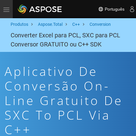
Português
Toggle navigation
Produtos
Aspose.Total
C++
Conversion
Converter Excel para PCL, SXC para PCL
Conversor GRATUITO ou C++ SDK
Aplicativo De
Conversão On-
Line Gratuito De
SXC To PCL Via
C++