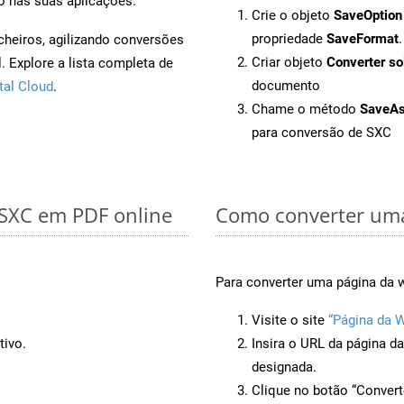
o nas suas aplicações.
Crie o objeto
SaveOption
propriedade
SaveFormat
.
cheiros, agilizando conversões
Criar objeto
Converter so
 Explore a lista completa de
documento
tal Cloud
.
Chame o método
SaveA
para conversão de SXC
 SXC em PDF online
Como converter uma
Para converter uma página da 
Visite o site
“Página da 
tivo.
Insira o URL da página d
designada.
Clique no botão “Convert