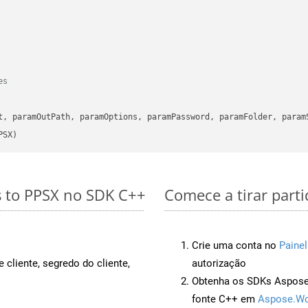
es
      

t, paramOutPath, paramOptions, paramPassword, paramFolder, param
PSX)
s to PPSX no SDK C++
Comece a tirar part
Crie uma conta no
Painel
 cliente, segredo do cliente,
autorização
Obtenha os SDKs Aspose.
fonte C++ em
Aspose.Wo