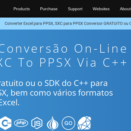
Products
Purchase
Support
Websites
About
Converter Excel para PPSX, SXC para PPSX Conversor GRATUITO ou 
 Conversão On-Line
XC To PPSX Via C++
gratuito ou o SDK do C++ para
SX, bem como vários formatos
xcel.