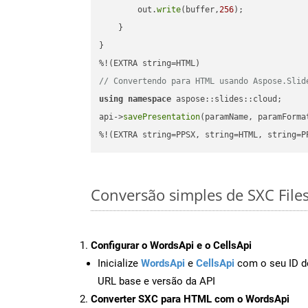
        out.
write
(buffer,
256
);

    }

}

// Convertendo para HTML usando Aspose.Slid
using
namespace
 aspose::slides::cloud;      
api->
savePresentation
(paramName, paramForma
%!(EXTRA string=PPSX, string=HTML, string=P
Conversão simples de SXC File
Configurar o WordsApi e o CellsApi
Inicialize
WordsApi
e
CellsApi
com o seu ID de
URL base e versão da API
Converter SXC para HTML com o WordsApi