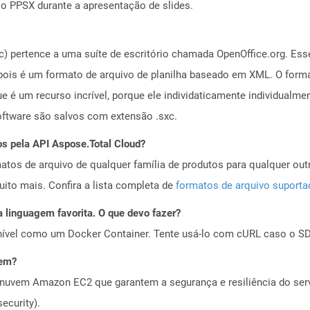
o PPSX durante a apresentação de slides.
) pertence a uma suíte de escritório chamada OpenOffice.org. Ess
 pois é um formato de arquivo de planilha baseado em XML. O form
ue é um recurso incrível, porque ele individaticamente individual
oftware são salvos com extensão .sxc.
os pela API Aspose.Total Cloud?
tos de arquivo de qualquer família de produtos para qualquer outr
to mais. Confira a lista completa de
formatos de arquivo suport
 linguagem favorita. O que devo fazer?
ível como um Docker Container. Tente usá-lo com cURL caso o SDK
vem?
nuvem Amazon EC2 que garantem a segurança e resiliência do servi
ecurity).