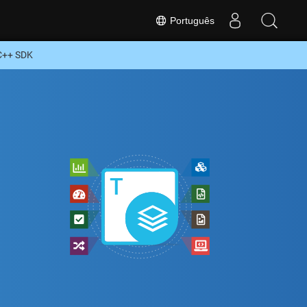
Português
C++ SDK