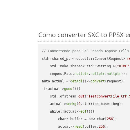
Como converter SXC to PPSX e
// Convertendo para SXC usando Aspose.Cells
std::shared_ptr<requests::ConvertRequest> 
r
    std::make_shared< std::wstring >(
"HTML"
    requestFile,
nullptr
,
nullptr
,
nullptr
))
auto
 actual = 
getApi
()->
convert
if
(actual->
good
()){

std::ofstream 
out
(
"TestConvertFile_CPP.
    actual->
seekg
(
0
,std::ios_base::beg);

while
(!actual->
eof
()){

char
* buffer = 
new
char
[
256
];

        actual->
read
(buffer,
256
);
