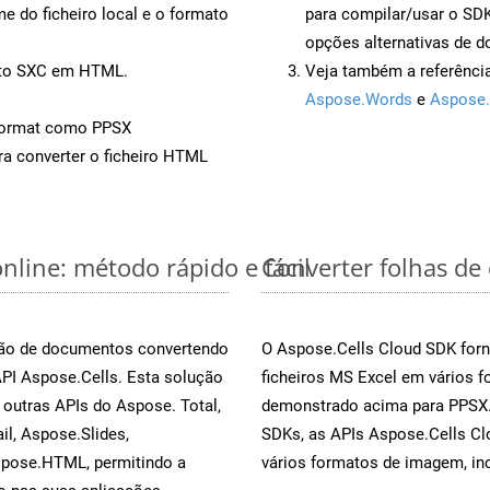
 do ficheiro local e o formato
para compilar/usar o S
opções alternativas de d
ento SXC em HTML.
Veja também a referênci
Aspose.Words
e
Aspose.
Format como PPSX
a converter o ficheiro HTML
nline: método rápido e fácil
Converter folhas de
rsão de documentos convertendo
O Aspose.Cells Cloud SDK forn
API Aspose.Cells. Esta solução
ficheiros MS Excel em vários 
outras APIs do Aspose. Total,
demonstrado acima para PPSX. 
l, Aspose.Slides,
SDKs, as APIs Aspose.Cells Cl
spose.HTML, permitindo a
vários formatos de imagem, inc