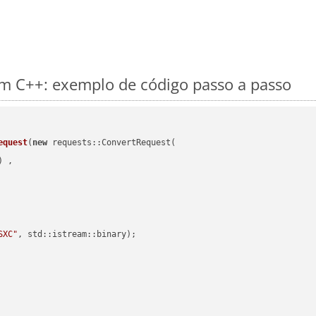
m C++: exemplo de código passo a passo
equest
(
new
 requests::ConvertRequest(

) ,        

SXC"
, std::istream::binary)
;
