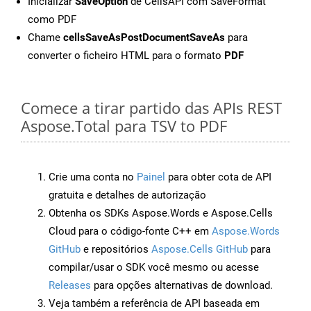
Inicializar
SaveOption
de CellsAPI com SaveFormat
como PDF
Chame
cellsSaveAsPostDocumentSaveAs
para
converter o ficheiro HTML para o formato
PDF
Comece a tirar partido das APIs REST
Aspose.Total para TSV to PDF
Crie uma conta no
Painel
para obter cota de API
gratuita e detalhes de autorização
Obtenha os SDKs Aspose.Words e Aspose.Cells
Cloud para o código-fonte C++ em
Aspose.Words
GitHub
e repositórios
Aspose.Cells GitHub
para
compilar/usar o SDK você mesmo ou acesse
Releases
para opções alternativas de download.
Veja também a referência de API baseada em