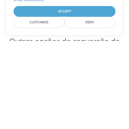
to
our cookie policy
.
ACCEPT
CUSTOMIZE
DENY
Outras opções de conversão de
Excel
Converter TSV em DOC
DOC:
Microsoft Word Binary Format
Converter TSV em DOT
DOT:
Microsoft Word Template Files
Converter TSV em DOCX
DOCX:
Office 2007+ Word Document