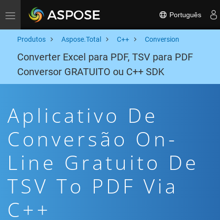
Português
Toggle navigation
Produtos
Aspose.Total
C++
Conversion
Converter Excel para PDF, TSV para PDF
Conversor GRATUITO ou C++ SDK
Aplicativo De
Conversão On-
Line Gratuito De
TSV To PDF Via
C++