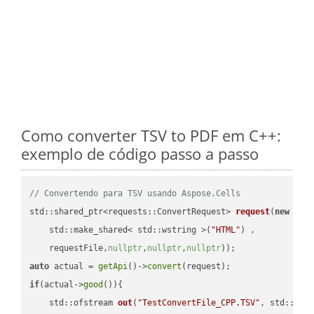
Como converter TSV to PDF em C++:
exemplo de código passo a passo
// Convertendo para TSV usando Aspose.Cells
std::shared_ptr<requests::ConvertRequest> 
request
(
new
 requ
    std::make_shared< std::wstring >(
"HTML"
) ,        

    requestFile,
nullptr
,
nullptr
,
nullptr
))
auto
 actual = 
getApi
()->
convert
if
(actual->
good
()){

std::ofstream 
out
(
"TestConvertFile_CPP.TSV"
, std::ist