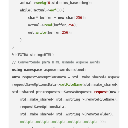
    actual->
seekg
(
0
,std::ios_base::beg);

while
(!actual->
eof
()){

char
* buffer = 
new
char
[
256
];

        actual->
read
(buffer,
256
);

        out.
write
(buffer,
256
);

    }

}

// Convertendo para HTML usando Aspose.Words
using
namespace
auto
 requestSaveOptionsData = std::make_shared< aspose::wo
requestSaveOptionsData->
setFileName
(std::make_shared< std
std::shared_ptr<requests::SaveAsRequest> 
request
(
new
 reque
    std::make_shared< std::wstring >(remoteFileName),

    requestSaveOptionsData,

    std::make_shared< std::wstring >(remoteFolder),

nullptr
,
nullptr
,
nullptr
,
nullptr
,
nullptr
 ))