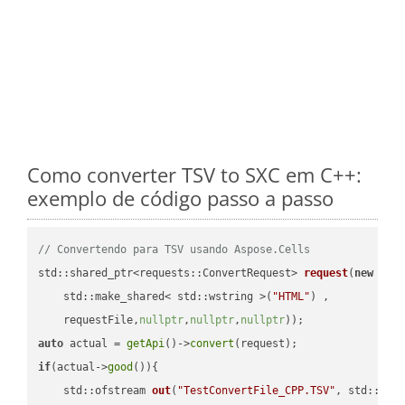
Como converter TSV to SXC em C++:
exemplo de código passo a passo
// Convertendo para TSV usando Aspose.Cells
std::shared_ptr<requests::ConvertRequest> 
request
(
new
 requ
    std::make_shared< std::wstring >(
"HTML"
) ,        

    requestFile,
nullptr
,
nullptr
,
nullptr
))
auto
 actual = 
getApi
()->
convert
if
(actual->
good
()){

std::ofstream 
out
(
"TestConvertFile_CPP.TSV"
, std::ist