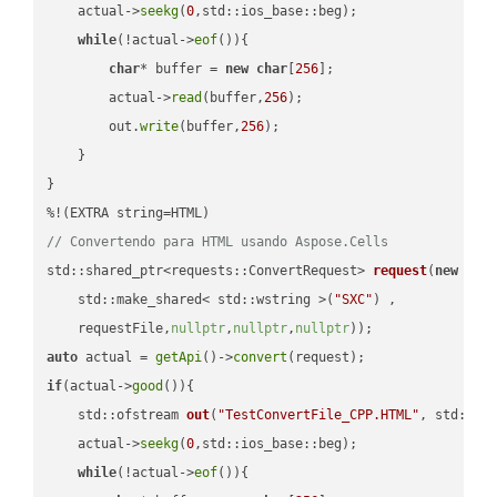
    actual->
seekg
(
0
,std::ios_base::beg);

while
(!actual->
eof
()){

char
* buffer = 
new
char
[
256
];

        actual->
read
(buffer,
256
);

        out.
write
(buffer,
256
);

    }

}

// Convertendo para HTML usando Aspose.Cells
std::shared_ptr<requests::ConvertRequest> 
request
(
new
 requ
    std::make_shared< std::wstring >(
"SXC"
) ,        

    requestFile,
nullptr
,
nullptr
,
nullptr
))
auto
 actual = 
getApi
()->
convert
if
(actual->
good
()){

std::ofstream 
out
(
"TestConvertFile_CPP.HTML"
, std::is
    actual->
seekg
(
0
,std::ios_base::beg);

while
(!actual->
eof
()){
