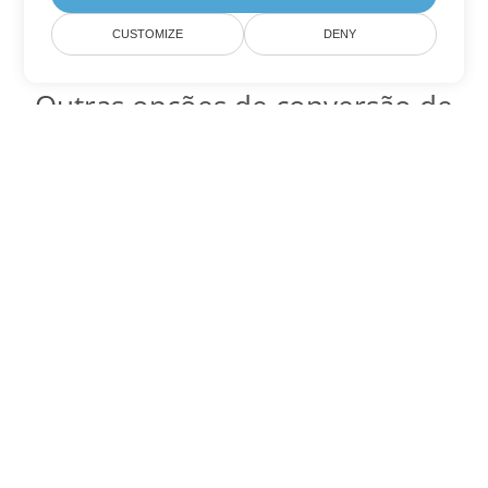
CUSTOMIZE
DENY
Outras opções de conversão de
Excel
Converter TSV em DOC
DOC:
Microsoft Word Binary Format
Converter TSV em DOT
DOT:
Microsoft Word Template Files
Converter TSV em DOCX
DOCX:
Office 2007+ Word Document
Converter TSV em DOCM
DOCM:
Microsoft Word 2007 Marco File