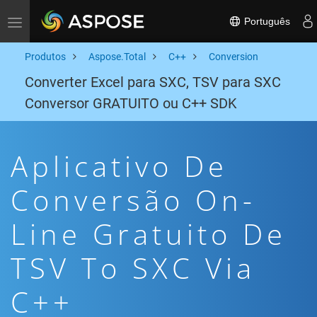
Português
Toggle navigation
Produtos
Aspose.Total
C++
Conversion
Converter Excel para SXC, TSV para SXC
Conversor GRATUITO ou C++ SDK
Aplicativo De
Conversão On-
Line Gratuito De
TSV To SXC Via
C++