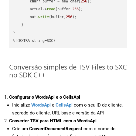
char
* buffer = 
new
char
[
256
];

        actual->
read
(buffer,
256
);

        out.
write
(buffer,
256
);

    }

}

%!(EXTRA string=SXC)
Conversão simples de TSV Files to SXC
no SDK C++
Configurar o WordsApi e o CellsApi
Inicialize
WordsApi
e
CellsApi
com o seu ID de cliente,
segredo do cliente, URL base e versão da API
Converter TSV para HTML com o WordsApi
Crie um
ConvertDocumentRequest
com o nome do