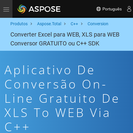
Português
Toggle navigation
Produtos
Aspose.Total
C++
Conversion
Converter Excel para WEB, XLS para WEB
Conversor GRATUITO ou C++ SDK
Aplicativo De
Conversão On-
Line Gratuito De
XLS To WEB Via
C++