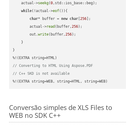
    actual->
seekg
(
0
,std::ios_base::beg);

while
(!actual->
eof
()){

char
* buffer = 
new
char
[
256
];

        actual->
read
(buffer,
256
);

        out.
write
(buffer,
256
);

    }

}

// Converting to HTML Using Aspose.PDF
// C++ SKD is not available
%!(EXTRA string=WEB, string=HTML, string=WEB)
Conversão simples de XLS Files to
WEB no SDK C++