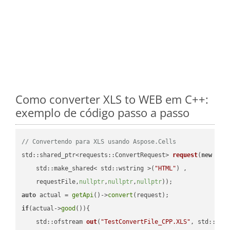
Como converter XLS to WEB em C++:
exemplo de código passo a passo
// Convertendo para XLS usando Aspose.Cells
std::shared_ptr<requests::ConvertRequest> 
request
(
new
 requ
    std::make_shared< std::wstring >(
"HTML"
) ,        

    requestFile,
nullptr
,
nullptr
,
nullptr
))
auto
 actual = 
getApi
()->
convert
if
(actual->
good
()){

std::ofstream 
out
(
"TestConvertFile_CPP.XLS"
, std::ist