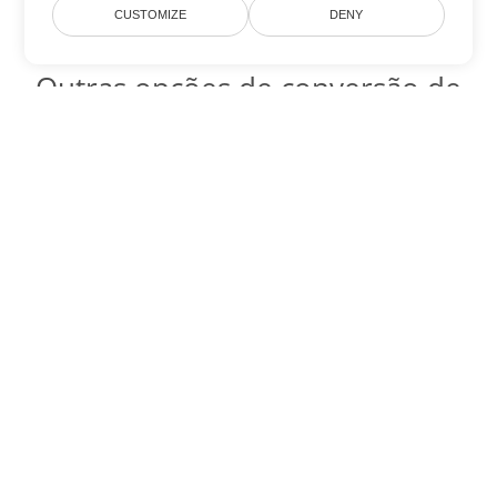
CUSTOMIZE
DENY
Outras opções de conversão de
Excel
Converter XLSM em DOC
DOC:
Microsoft Word Binary Format
Converter XLSM em DOT
DOT:
Microsoft Word Template Files
Converter XLSM em DOCX
DOCX:
Office 2007+ Word Document
Converter XLSM em DOCM
DOCM:
Microsoft Word 2007 Marco File