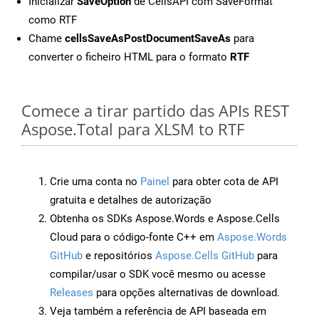
Inicializar
SaveOption
de CellsAPI com SaveFormat
como RTF
Chame
cellsSaveAsPostDocumentSaveAs
para
converter o ficheiro HTML para o formato
RTF
Comece a tirar partido das APIs REST
Aspose.Total para XLSM to RTF
Crie uma conta no
Painel
para obter cota de API
gratuita e detalhes de autorização
Obtenha os SDKs Aspose.Words e Aspose.Cells
Cloud para o código-fonte C++ em
Aspose.Words
GitHub
e repositórios
Aspose.Cells GitHub
para
compilar/usar o SDK você mesmo ou acesse
Releases
para opções alternativas de download.
Veja também a referência de API baseada em