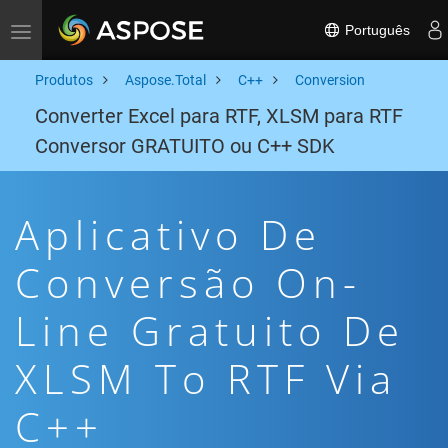
Português
Toggle navigation
Produtos
Aspose.Total
C++
Conversion
Converter Excel para RTF, XLSM para RTF
Conversor GRATUITO ou C++ SDK
Aplicativo De
Conversão On-
Line Gratuito De
XLSM To RTF Via
C++