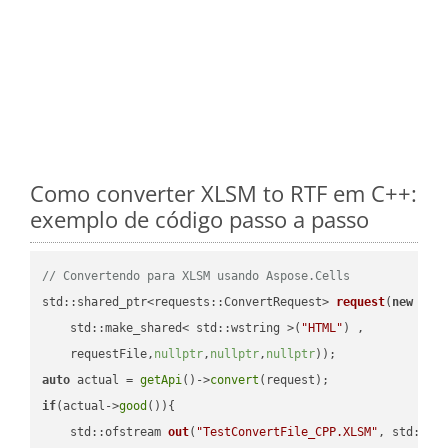
Como converter XLSM to RTF em C++:
exemplo de código passo a passo
// Convertendo para XLSM usando Aspose.Cells
std::shared_ptr<requests::ConvertRequest> 
request
(
new
 requ
    std::make_shared< std::wstring >(
"HTML"
) ,        

    requestFile,
nullptr
,
nullptr
,
nullptr
))
auto
 actual = 
getApi
()->
convert
if
(actual->
good
()){

std::ofstream 
out
(
"TestConvertFile_CPP.XLSM"
, std::is