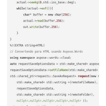
    actual->
seekg
(
0
,std::ios_base::beg);

while
(!actual->
eof
()){

char
* buffer = 
new
char
[
256
];

        actual->
read
(buffer,
256
);

        out.
write
(buffer,
256
);

    }

}

// Convertendo para HTML usando Aspose.Words
using
namespace
auto
 requestSaveOptionsData = std::make_shared< aspose::wo
requestSaveOptionsData->
setFileName
(std::make_shared< std
std::shared_ptr<requests::SaveAsRequest> 
request
(
new
 reque
    std::make_shared< std::wstring >(remoteFileName),

    requestSaveOptionsData,

    std::make_shared< std::wstring >(remoteFolder),

nullptr
,
nullptr
,
nullptr
,
nullptr
,
nullptr
 ))