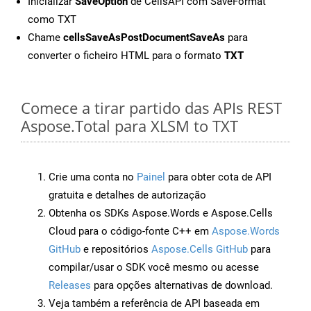
Inicializar
SaveOption
de CellsAPI com SaveFormat
como TXT
Chame
cellsSaveAsPostDocumentSaveAs
para
converter o ficheiro HTML para o formato
TXT
Comece a tirar partido das APIs REST
Aspose.Total para XLSM to TXT
Crie uma conta no
Painel
para obter cota de API
gratuita e detalhes de autorização
Obtenha os SDKs Aspose.Words e Aspose.Cells
Cloud para o código-fonte C++ em
Aspose.Words
GitHub
e repositórios
Aspose.Cells GitHub
para
compilar/usar o SDK você mesmo ou acesse
Releases
para opções alternativas de download.
Veja também a referência de API baseada em