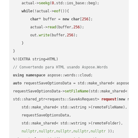
    actual->
seekg
(
0
,std::ios_base::beg);

while
(!actual->
eof
()){

char
* buffer = 
new
char
[
256
];

        actual->
read
(buffer,
256
);

        out.
write
(buffer,
256
);

    }

}

// Convertendo para HTML usando Aspose.Words
using
namespace
auto
 requestSaveOptionsData = std::make_shared< aspose::wo
requestSaveOptionsData->
setFileName
(std::make_shared< std
std::shared_ptr<requests::SaveAsRequest> 
request
(
new
 reque
    std::make_shared< std::wstring >(remoteFileName),

    requestSaveOptionsData,

    std::make_shared< std::wstring >(remoteFolder),

nullptr
,
nullptr
,
nullptr
,
nullptr
,
nullptr
 ))