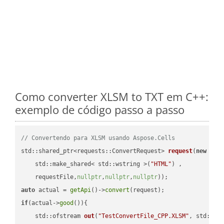
Como converter XLSM to TXT em C++:
exemplo de código passo a passo
// Convertendo para XLSM usando Aspose.Cells
std::shared_ptr<requests::ConvertRequest> 
request
(
new
 requ
    std::make_shared< std::wstring >(
"HTML"
) ,        

    requestFile,
nullptr
,
nullptr
,
nullptr
))
auto
 actual = 
getApi
()->
convert
if
(actual->
good
()){

std::ofstream 
out
(
"TestConvertFile_CPP.XLSM"
, std::is