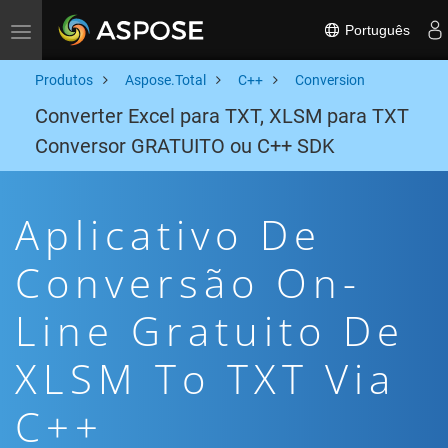
Português
Toggle navigation
Produtos
Aspose.Total
C++
Conversion
Converter Excel para TXT, XLSM para TXT
Conversor GRATUITO ou C++ SDK
Aplicativo De
Conversão On-
Line Gratuito De
XLSM To TXT Via
C++