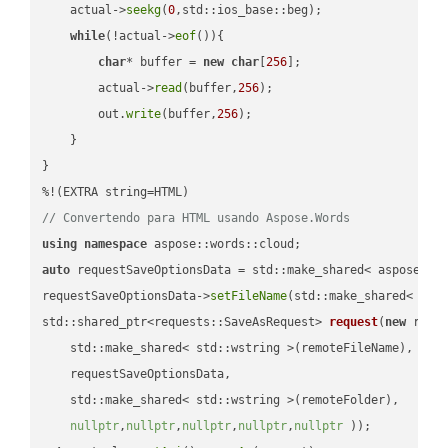
    actual->
seekg
(
0
,std::ios_base::beg);

while
(!actual->
eof
()){

char
* buffer = 
new
char
[
256
];

        actual->
read
(buffer,
256
);

        out.
write
(buffer,
256
);

    }

}

// Convertendo para HTML usando Aspose.Words
using
namespace
auto
 requestSaveOptionsData = std::make_shared< aspose::wo
requestSaveOptionsData->
setFileName
(std::make_shared< std
std::shared_ptr<requests::SaveAsRequest> 
request
(
new
 reque
    std::make_shared< std::wstring >(remoteFileName),

    requestSaveOptionsData,

    std::make_shared< std::wstring >(remoteFolder),

nullptr
,
nullptr
,
nullptr
,
nullptr
,
nullptr
 ))