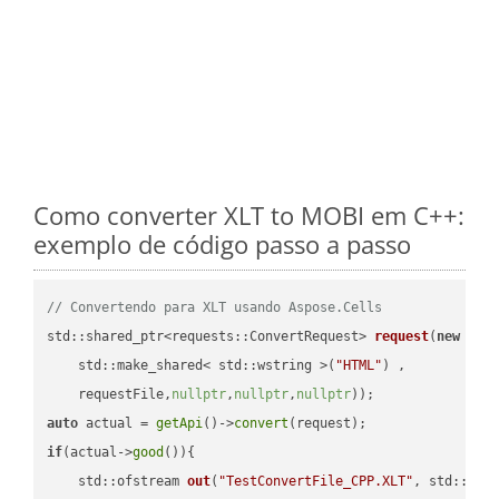
Como converter XLT to MOBI em C++:
exemplo de código passo a passo
// Convertendo para XLT usando Aspose.Cells
std::shared_ptr<requests::ConvertRequest> 
request
(
new
 requ
    std::make_shared< std::wstring >(
"HTML"
) ,        

    requestFile,
nullptr
,
nullptr
,
nullptr
))
auto
 actual = 
getApi
()->
convert
if
(actual->
good
()){

std::ofstream 
out
(
"TestConvertFile_CPP.XLT"
, std::ist