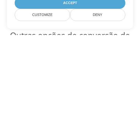
ACCEPT
CUSTOMIZE
DENY
Outras opções de conversão de
Excel
Converter XLT em DOC
DOC:
Microsoft Word Binary Format
Converter XLT em DOT
DOT:
Microsoft Word Template Files
Converter XLT em DOCX
DOCX:
Office 2007+ Word Document
Converter XLT em DOCM