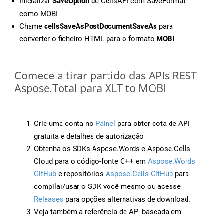
Inicializar
SaveOption
de CellsAPI com SaveFormat
como MOBI
Chame
cellsSaveAsPostDocumentSaveAs
para
converter o ficheiro HTML para o formato
MOBI
Comece a tirar partido das APIs REST
Aspose.Total para XLT to MOBI
Crie uma conta no
Painel
para obter cota de API
gratuita e detalhes de autorização
Obtenha os SDKs Aspose.Words e Aspose.Cells
Cloud para o código-fonte C++ em
Aspose.Words
GitHub
e repositórios
Aspose.Cells GitHub
para
compilar/usar o SDK você mesmo ou acesse
Releases
para opções alternativas de download.
Veja também a referência de API baseada em