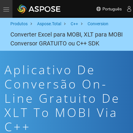
Português
Toggle navigation
Produtos
Aspose.Total
C++
Conversion
Converter Excel para MOBI, XLT para MOBI
Conversor GRATUITO ou C++ SDK
Aplicativo De
Conversão On-
Line Gratuito De
XLT To MOBI Via
C++