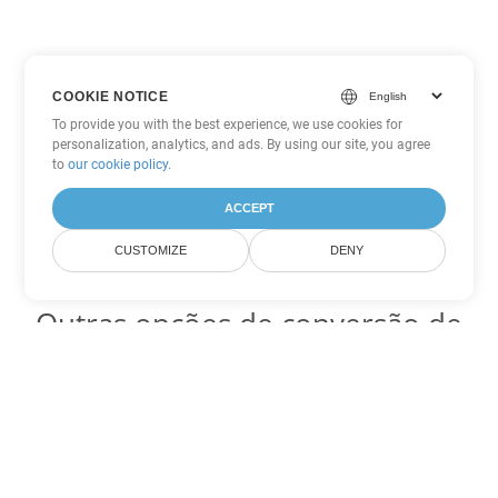
COOKIE NOTICE
To provide you with the best experience, we use cookies for
personalization, analytics, and ads. By using our site, you agree
to
our cookie policy
.
ACCEPT
CUSTOMIZE
DENY
Outras opções de conversão de
Excel
Converter XLT em DOC
DOC:
Microsoft Word Binary Format