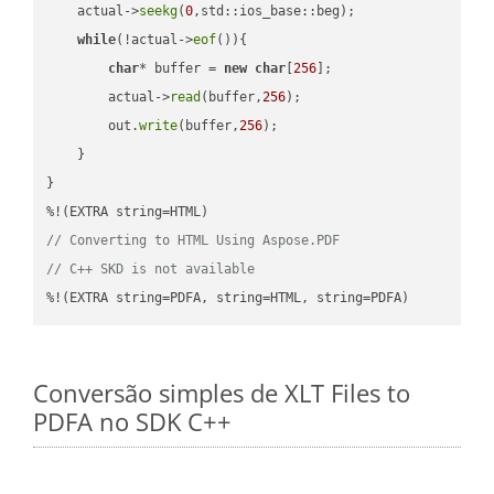
    actual->
seekg
(
0
,std::ios_base::beg);

while
(!actual->
eof
()){

char
* buffer = 
new
char
[
256
];

        actual->
read
(buffer,
256
);

        out.
write
(buffer,
256
);

    }

}

// Converting to HTML Using Aspose.PDF
// C++ SKD is not available
%!(EXTRA string=PDFA, string=HTML, string=PDFA)
Conversão simples de XLT Files to
PDFA no SDK C++