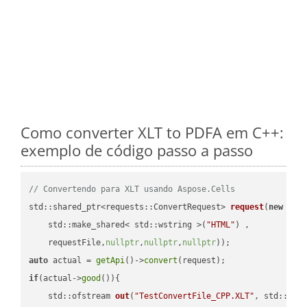
Como converter XLT to PDFA em C++:
exemplo de código passo a passo
// Convertendo para XLT usando Aspose.Cells
std::shared_ptr<requests::ConvertRequest> 
request
(
new
 requ
    std::make_shared< std::wstring >(
"HTML"
) ,        

    requestFile,
nullptr
,
nullptr
,
nullptr
))
auto
 actual = 
getApi
()->
convert
if
(actual->
good
()){

std::ofstream 
out
(
"TestConvertFile_CPP.XLT"
, std::ist