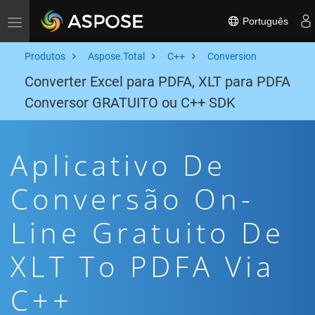
Português
Toggle navigation
Produtos
Aspose.Total
C++
Conversion
Converter Excel para PDFA, XLT para PDFA
Conversor GRATUITO ou C++ SDK
Aplicativo De
Conversão On-
Line Gratuito De
XLT To PDFA Via
C++