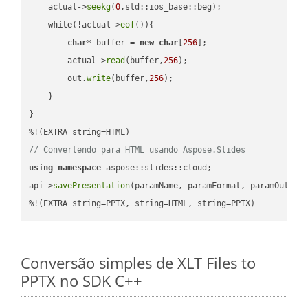
    actual->
seekg
(
0
,std::ios_base::beg);

while
(!actual->
eof
()){

char
* buffer = 
new
char
[
256
];

        actual->
read
(buffer,
256
);

        out.
write
(buffer,
256
);

    }

}

// Convertendo para HTML usando Aspose.Slides
using
namespace
 aspose::slides::cloud;            

api->
savePresentation
(paramName, paramFormat, paramOutPat
%!(EXTRA string=PPTX, string=HTML, string=PPTX)
Conversão simples de XLT Files to
PPTX no SDK C++