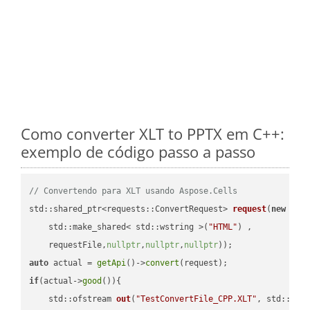
Como converter XLT to PPTX em C++:
exemplo de código passo a passo
// Convertendo para XLT usando Aspose.Cells
std::shared_ptr<requests::ConvertRequest> 
request
(
new
 requ
    std::make_shared< std::wstring >(
"HTML"
) ,        

    requestFile,
nullptr
,
nullptr
,
nullptr
))
auto
 actual = 
getApi
()->
convert
if
(actual->
good
()){

std::ofstream 
out
(
"TestConvertFile_CPP.XLT"
, std::ist