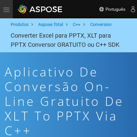
Português
Toggle navigation
Produtos
Aspose.Total
C++
Conversion
Converter Excel para PPTX, XLT para
PPTX Conversor GRATUITO ou C++ SDK
Aplicativo De
Conversão On-
Line Gratuito De
XLT To PPTX Via
C++