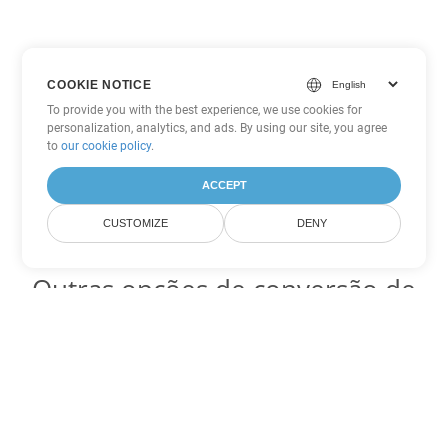
COOKIE NOTICE
To provide you with the best experience, we use cookies for
personalization, analytics, and ads. By using our site, you agree
to
our cookie policy
.
ACCEPT
CUSTOMIZE
DENY
Outras opções de conversão de
Excel
Converter XLT em DOC
DOC:
Microsoft Word Binary Format