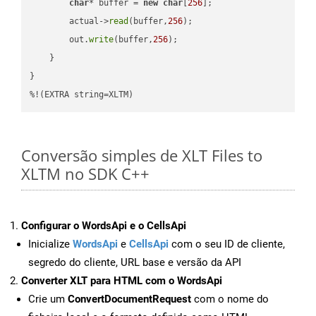
char
* buffer = 
new
char
[
256
];

        actual->
read
(buffer,
256
);

        out.
write
(buffer,
256
);

    }

}

%!(EXTRA string=XLTM)
Conversão simples de XLT Files to
XLTM no SDK C++
Configurar o WordsApi e o CellsApi
Inicialize
WordsApi
e
CellsApi
com o seu ID de cliente,
segredo do cliente, URL base e versão da API
Converter XLT para HTML com o WordsApi
Crie um
ConvertDocumentRequest
com o nome do