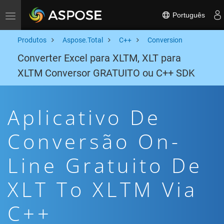
Português
Toggle navigation
Produtos
Aspose.Total
C++
Conversion
Converter Excel para XLTM, XLT para
XLTM Conversor GRATUITO ou C++ SDK
Aplicativo De
Conversão On-
Line Gratuito De
XLT To XLTM Via
C++