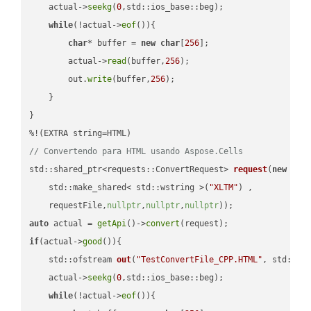
    actual->
seekg
(
0
,std::ios_base::beg);

while
(!actual->
eof
()){

char
* buffer = 
new
char
[
256
];

        actual->
read
(buffer,
256
);

        out.
write
(buffer,
256
);

    }

}

// Convertendo para HTML usando Aspose.Cells
std::shared_ptr<requests::ConvertRequest> 
request
(
new
 requ
    std::make_shared< std::wstring >(
"XLTM"
) ,        

    requestFile,
nullptr
,
nullptr
,
nullptr
))
auto
 actual = 
getApi
()->
convert
if
(actual->
good
()){

std::ofstream 
out
(
"TestConvertFile_CPP.HTML"
, std::is
    actual->
seekg
(
0
,std::ios_base::beg);

while
(!actual->
eof
()){
