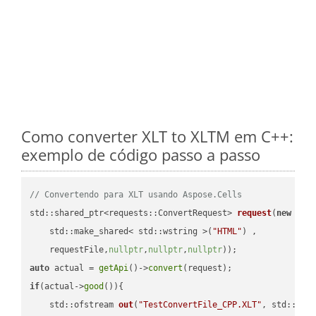
Como converter XLT to XLTM em C++:
exemplo de código passo a passo
// Convertendo para XLT usando Aspose.Cells
std::shared_ptr<requests::ConvertRequest> 
request
(
new
 requ
    std::make_shared< std::wstring >(
"HTML"
) ,        

    requestFile,
nullptr
,
nullptr
,
nullptr
))
auto
 actual = 
getApi
()->
convert
if
(actual->
good
()){

std::ofstream 
out
(
"TestConvertFile_CPP.XLT"
, std::ist