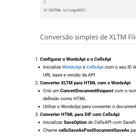
}

%!(EXTRA string=DIF)
Conversão simples de XLTM Fil
Configurar o WordsApi e o CellsApi
Inicialize
WordsApi
e
CellsApi
com o seu ID de
URL base e versão da API
Converter XLTM para HTML com o WordsApi
Crie um
ConvertDocumentRequest
com o nome
definido como HTML.
Utilize o WordsApi para converter o docum
Converter HTML para DIF com CellsApi
Inicializar
SaveOption
de CellsAPI com SaveF
Chame
cellsSaveAsPostDocumentSaveAs
par