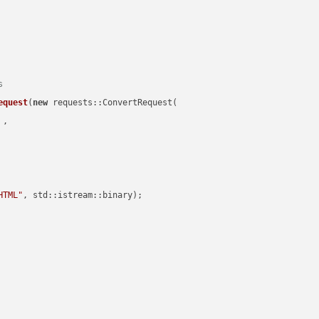
s
equest
(
new
 requests::ConvertRequest(

 ,        

HTML"
, std::istream::binary)
;
