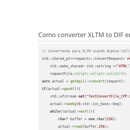
Como converter XLTM to DIF e
// Convertendo para XLTM usando Aspose.Cell
std::shared_ptr<requests::ConvertRequest> 
r
    std::make_shared< std::wstring >(
"HTML"
    requestFile,
nullptr
,
nullptr
,
nullptr
))
auto
 actual = 
getApi
()->
convert
if
(actual->
good
()){

std::ofstream 
out
(
"TestConvertFile_CPP.
    actual->
seekg
(
0
,std::ios_base::beg);

while
(!actual->
eof
()){

char
* buffer = 
new
char
[
256
];

        actual->
read
(buffer,
256
);
