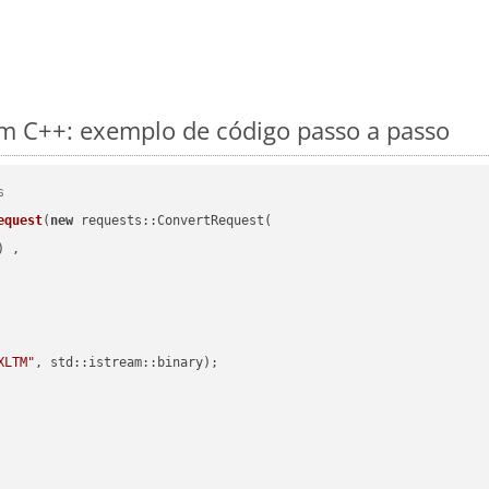
m C++: exemplo de código passo a passo
s
equest
(
new
 requests::ConvertRequest(

) ,        

XLTM"
, std::istream::binary)
;
