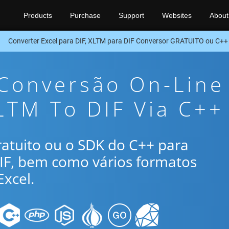
Products
Purchase
Support
Websites
About
Converter Excel para DIF, XLTM para DIF Conversor GRATUITO ou C+
 Conversão On-Line
LTM To DIF Via C++
gratuito ou o SDK do C++ para
IF, bem como vários formatos
xcel.