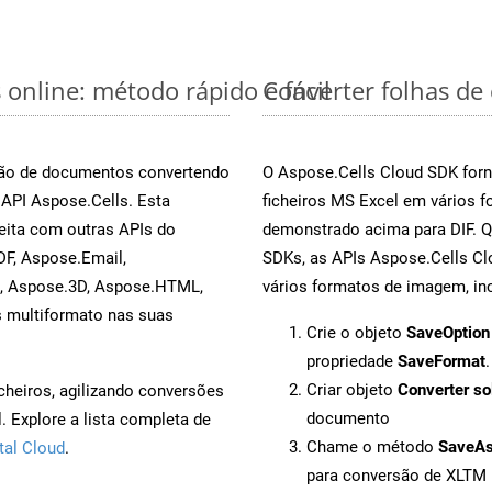
 online: método rápido e fácil
Converter folhas de
rsão de documentos convertendo
O Aspose.Cells Cloud SDK forn
 API Aspose.Cells. Esta
ficheiros MS Excel em vários 
eita com outras APIs do
demonstrado acima para DIF. Q
F, Aspose.Email,
SDKs, as APIs Aspose.Cells Cl
s, Aspose.3D, Aspose.HTML,
vários formatos de imagem, inc
s multiformato nas suas
Crie o objeto
SaveOption
propriedade
SaveFormat
.
Criar objeto
Converter so
cheiros, agilizando conversões
documento
 Explore a lista completa de
Chame o método
SaveA
tal Cloud
.
para conversão de XLTM