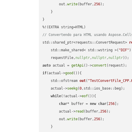
        out.
write
(buffer,
256
);

    }

}

// Convertendo para HTML usando Aspose.Cell
std::shared_ptr<requests::ConvertRequest> 
r
    std::make_shared< std::wstring >(
"DIF"
)
    requestFile,
nullptr
,
nullptr
,
nullptr
))
auto
 actual = 
getApi
()->
convert
if
(actual->
good
()){

std::ofstream 
out
(
"TestConvertFile_CPP.
    actual->
seekg
(
0
,std::ios_base::beg);

while
(!actual->
eof
()){

char
* buffer = 
new
char
[
256
];

        actual->
read
(buffer,
256
);

        out.
write
(buffer,
256
);

    }
