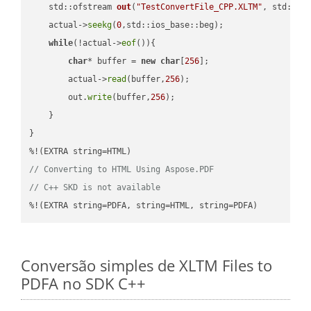
std::ofstream 
out
(
"TestConvertFile_CPP.XLTM"
, std::is
    actual->
seekg
(
0
,std::ios_base::beg);

while
(!actual->
eof
()){

char
* buffer = 
new
char
[
256
];

        actual->
read
(buffer,
256
);

        out.
write
(buffer,
256
);

    }

}

// Converting to HTML Using Aspose.PDF
// C++ SKD is not available
%!(EXTRA string=PDFA, string=HTML, string=PDFA)
Conversão simples de XLTM Files to
PDFA no SDK C++