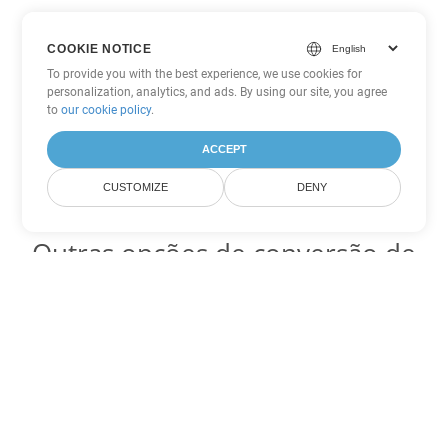
COOKIE NOTICE
To provide you with the best experience, we use cookies for
personalization, analytics, and ads. By using our site, you agree
to
our cookie policy
.
ACCEPT
CUSTOMIZE
DENY
Outras opções de conversão de
Excel
Converter XLTM em DOC
DOC:
Microsoft Word Binary Format
Converter XLTM em DOT
DOT:
Microsoft Word Template Files