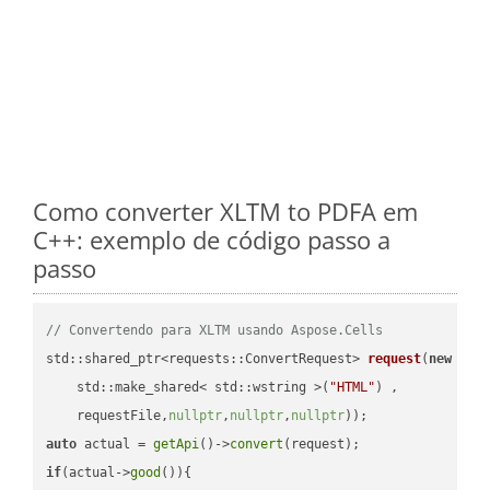
Como converter XLTM to PDFA em
C++: exemplo de código passo a
passo
// Convertendo para XLTM usando Aspose.Cells
std::shared_ptr<requests::ConvertRequest> 
request
(
new
 requ
    std::make_shared< std::wstring >(
"HTML"
) ,        

    requestFile,
nullptr
,
nullptr
,
nullptr
))
auto
 actual = 
getApi
()->
convert
if
(actual->
good
()){
