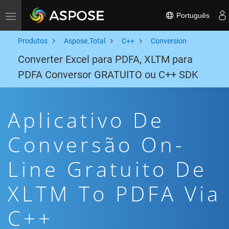
Português
Toggle navigation
Produtos
Aspose.Total
C++
Conversion
Converter Excel para PDFA, XLTM para
PDFA Conversor GRATUITO ou C++ SDK
Aplicativo De
Conversão On-
Line Gratuito De
XLTM To PDFA Via
C++