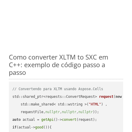
Como converter XLTM to SXC em
C++: exemplo de código passo a
passo
// Convertendo para XLTM usando Aspose.Cells
std::shared_ptr<requests::ConvertRequest> 
request
(
new
 requ
    std::make_shared< std::wstring >(
"HTML"
) ,        

    requestFile,
nullptr
,
nullptr
,
nullptr
))
auto
 actual = 
getApi
()->
convert
if
(actual->
good
()){
