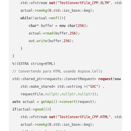
std::ofstream 
out
(
"TestConvertFile_CPP.XLTM"
, std::is
    actual->
seekg
(
0
,std::ios_base::beg);

while
(!actual->
eof
()){

char
* buffer = 
new
char
[
256
];

        actual->
read
(buffer,
256
);

        out.
write
(buffer,
256
);

    }

}

// Convertendo para HTML usando Aspose.Cells
std::shared_ptr<requests::ConvertRequest> 
request
(
new
 requ
    std::make_shared< std::wstring >(
"SXC"
) ,        

    requestFile,
nullptr
,
nullptr
,
nullptr
))
auto
 actual = 
getApi
()->
convert
if
(actual->
good
()){

std::ofstream 
out
(
"TestConvertFile_CPP.HTML"
, std::is
    actual->
seekg
(
0
,std::ios_base::beg);
