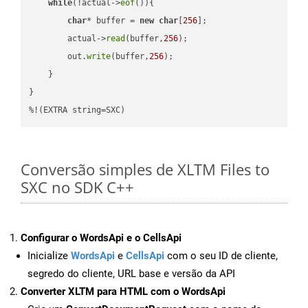
while
(!actual->
eof
()){

char
* buffer = 
new
char
[
256
];

        actual->
read
(buffer,
256
);

        out.
write
(buffer,
256
);

    }

}

%!(EXTRA string=SXC)
Conversão simples de XLTM Files to
SXC no SDK C++
Configurar o WordsApi e o CellsApi
Inicialize
WordsApi
e
CellsApi
com o seu ID de cliente,
segredo do cliente, URL base e versão da API
Converter XLTM para HTML com o WordsApi