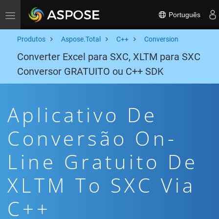
Português
Toggle navigation
Produtos
Aspose.Total
C++
Conversion
Converter Excel para SXC, XLTM para SXC
Conversor GRATUITO ou C++ SDK
Aplicativo De
Conversão On-
Line Gratuito De
XLTM To SXC Via
C++