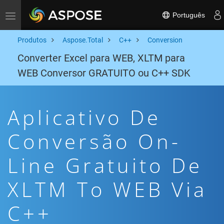
Português
Toggle navigation
Produtos
Aspose.Total
C++
Conversion
Converter Excel para WEB, XLTM para
WEB Conversor GRATUITO ou C++ SDK
Aplicativo De
Conversão On-
Line Gratuito De
XLTM To WEB Via
C++