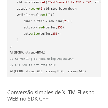
std::ofstream 
out
(
"TestConvertFile_CPP.XLTM"
, std::is
    actual->
seekg
(
0
,std::ios_base::beg);

while
(!actual->
eof
()){

char
* buffer = 
new
char
[
256
];

        actual->
read
(buffer,
256
);

        out.
write
(buffer,
256
);

    }

}

// Converting to HTML Using Aspose.PDF
// C++ SKD is not available
%!(EXTRA string=WEB, string=HTML, string=WEB)
Conversão simples de XLTM Files to
WEB no SDK C++