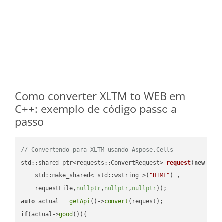
Como converter XLTM to WEB em
C++: exemplo de código passo a
passo
// Convertendo para XLTM usando Aspose.Cells
std::shared_ptr<requests::ConvertRequest> 
request
(
new
 requ
    std::make_shared< std::wstring >(
"HTML"
) ,        

    requestFile,
nullptr
,
nullptr
,
nullptr
))
auto
 actual = 
getApi
()->
convert
if
(actual->
good
()){
