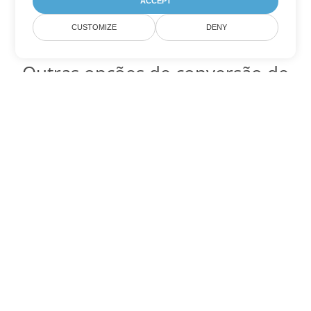
ACCEPT
CUSTOMIZE
DENY
Outras opções de conversão de
Excel
Converter XLTM em DOC
DOC:
Microsoft Word Binary Format
Converter XLTM em DOT
DOT:
Microsoft Word Template Files
Converter XLTM em DOCX
DOCX:
Office 2007+ Word Document
Converter XLTM em DOCM