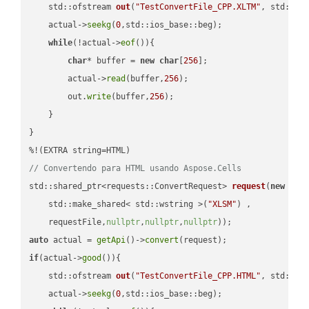
std::ofstream 
out
(
"TestConvertFile_CPP.XLTM"
, std::is
    actual->
seekg
(
0
,std::ios_base::beg);

while
(!actual->
eof
()){

char
* buffer = 
new
char
[
256
];

        actual->
read
(buffer,
256
);

        out.
write
(buffer,
256
);

    }

}

// Convertendo para HTML usando Aspose.Cells
std::shared_ptr<requests::ConvertRequest> 
request
(
new
 requ
    std::make_shared< std::wstring >(
"XLSM"
) ,        

    requestFile,
nullptr
,
nullptr
,
nullptr
))
auto
 actual = 
getApi
()->
convert
if
(actual->
good
()){

std::ofstream 
out
(
"TestConvertFile_CPP.HTML"
, std::is
    actual->
seekg
(
0
,std::ios_base::beg);
