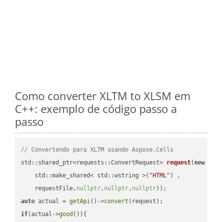
Como converter XLTM to XLSM em
C++: exemplo de código passo a
passo
// Convertendo para XLTM usando Aspose.Cells
std::shared_ptr<requests::ConvertRequest> 
request
(
new
 requ
    std::make_shared< std::wstring >(
"HTML"
) ,        

    requestFile,
nullptr
,
nullptr
,
nullptr
))
auto
 actual = 
getApi
()->
convert
if
(actual->
good
()){
