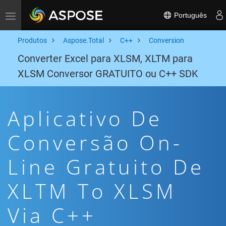
Português
Toggle navigation
Produtos
Aspose.Total
C++
Conversion
Converter Excel para XLSM, XLTM para
XLSM Conversor GRATUITO ou C++ SDK
Aplicativo De
Conversão On-
Line Gratuito De
XLTM To XLSM
Via C++