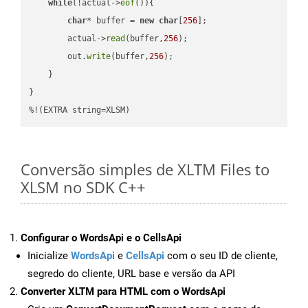
while
(!actual->
eof
()){

char
* buffer = 
new
char
[
256
];

        actual->
read
(buffer,
256
);

        out.
write
(buffer,
256
);

    }

}

%!(EXTRA string=XLSM)
Conversão simples de XLTM Files to
XLSM no SDK C++
Configurar o WordsApi e o CellsApi
Inicialize
WordsApi
e
CellsApi
com o seu ID de cliente,
segredo do cliente, URL base e versão da API
Converter XLTM para HTML com o WordsApi