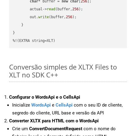
char
* buffer = 
new
char
[
256
];

        actual->
read
(buffer,
256
);

        out.
write
(buffer,
256
);

    }

}

%!(EXTRA string=XLT)
Conversão simples de XLTX Files to
XLT no SDK C++
Configurar o WordsApi e o CellsApi
Inicialize
WordsApi
e
CellsApi
com o seu ID de cliente,
segredo do cliente, URL base e versão da API
Converter XLTX para HTML com o WordsApi
Crie um
ConvertDocumentRequest
com o nome do