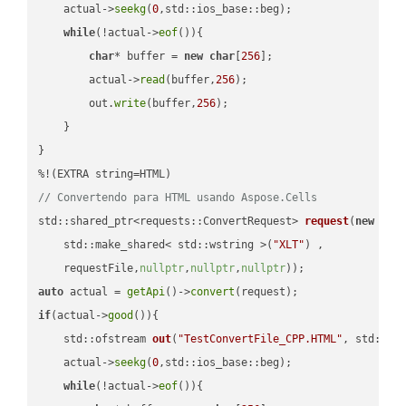
    actual->
seekg
(
0
,std::ios_base::beg);

while
(!actual->
eof
()){

char
* buffer = 
new
char
[
256
];

        actual->
read
(buffer,
256
);

        out.
write
(buffer,
256
);

    }

}

// Convertendo para HTML usando Aspose.Cells
std::shared_ptr<requests::ConvertRequest> 
request
(
new
 requ
    std::make_shared< std::wstring >(
"XLT"
) ,        

    requestFile,
nullptr
,
nullptr
,
nullptr
))
auto
 actual = 
getApi
()->
convert
if
(actual->
good
()){

std::ofstream 
out
(
"TestConvertFile_CPP.HTML"
, std::is
    actual->
seekg
(
0
,std::ios_base::beg);

while
(!actual->
eof
()){
