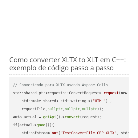
Como converter XLTX to XLT em C++:
exemplo de código passo a passo
// Convertendo para XLTX usando Aspose.Cells
std::shared_ptr<requests::ConvertRequest> 
request
(
new
 requ
    std::make_shared< std::wstring >(
"HTML"
) ,        

    requestFile,
nullptr
,
nullptr
,
nullptr
))
auto
 actual = 
getApi
()->
convert
if
(actual->
good
()){

std::ofstream 
out
(
"TestConvertFile_CPP.XLTX"
, std::is