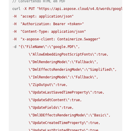
// Convertendo HTML em PDF
curl 
-
X
PUT
"https://api.aspose.cloud/v4.0/words/google.H
-
H
"accept: application/json"
-
H
"Authorization: Bearer <token>"
-
H
"Content-Type: application/json"
-
H
"x-aspose-client: Containerize.Swagger"
-
d 
"{
\"
FileName
\"
:
\"
google.PDF
\"
,

\"
AllowEmbeddingPostScriptFonts
\"
:true,

\"
DmlRenderingMode
\"
:
\"
Fallback
\"
,

\"
DmlEffectsRenderingMode
\"
:
\"
Simplified
\"
,

\"
ImlRenderingMode
\"
:
\"
Fallback
\"
,

\"
ZipOutput
\"
:true,

\"
UpdateLastSavedTimeProperty
\"
:true,

\"
UpdateSdtContent
\"
:true,

\"
UpdateFields
\"
:true,

\"
Dml3DEffectsRenderingMode
\"
:
\"
Basic
\"
,

\"
UpdateCreatedTimeProperty
\"
:true,

\"
UpdateLastPrintedProperty
\"
:true,
