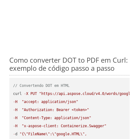
Como converter DOT to PDF em Curl:
exemplo de código passo a passo
// Convertendo DOT em HTML
curl 
-
X
PUT
"https://api.aspose.cloud/v4.0/words/google.D
-
H
"accept: application/json"
-
H
"Authorization: Bearer <token>"
-
H
"Content-Type: application/json"
-
H
"x-aspose-client: Containerize.Swagger"
-
d 
"{
\"
FileName
\"
:
\"
google.HTML
\"
,
