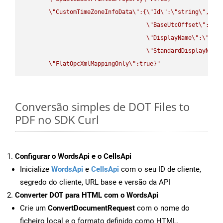
\"
CustomTimeZoneInfoData
\"
:{
\"
Id
\"
:
\"
string
\"
,

\"
BaseUtcOffset
\"
:
\"
s
\"
DisplayName
\"
:
\"
str
\"
StandardDisplayName
\"
FlatOpcXmlMappingOnly
\"
:true}"
Conversão simples de DOT Files to
PDF no SDK Curl
Configurar o WordsApi e o CellsApi
Inicialize
WordsApi
e
CellsApi
com o seu ID de cliente,
segredo do cliente, URL base e versão da API
Converter DOT para HTML com o WordsApi
Crie um
ConvertDocumentRequest
com o nome do
ficheiro local e o formato definido como HTML.