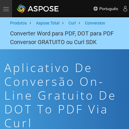
Português
Toggle navigation
Produtos
Aspose.Total
Curl
Conversion
Converter Word para PDF, DOT para PDF
Conversor GRATUITO ou Curl SDK
Aplicativo De
Conversão On-
Line Gratuito De
DOT To PDF Via
Curl