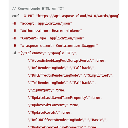
// Convertendo HTML em TXT
curl 
-
X
PUT
"https://api.aspose.cloud/v4.0/words/google.H
-
H
"accept: application/json"
-
H
"Authorization: Bearer <token>"
-
H
"Content-Type: application/json"
-
H
"x-aspose-client: Containerize.Swagger"
-
d 
"{
\"
FileName
\"
:
\"
google.TXT
\"
,

\"
AllowEmbeddingPostScriptFonts
\"
:true,

\"
DmlRenderingMode
\"
:
\"
Fallback
\"
,

\"
DmlEffectsRenderingMode
\"
:
\"
Simplified
\"
,

\"
ImlRenderingMode
\"
:
\"
Fallback
\"
,

\"
ZipOutput
\"
:true,

\"
UpdateLastSavedTimeProperty
\"
:true,

\"
UpdateSdtContent
\"
:true,

\"
UpdateFields
\"
:true,

\"
Dml3DEffectsRenderingMode
\"
:
\"
Basic
\"
,

\"
UpdateCreatedTimeProperty
\"
:true,
