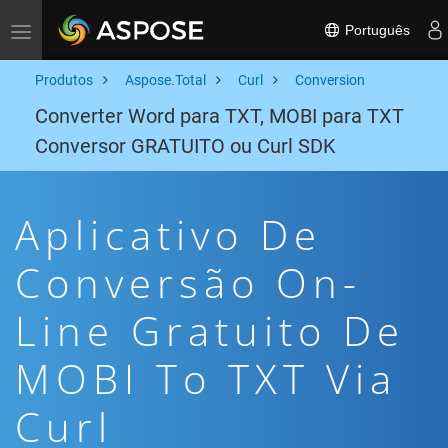
Português
Toggle navigation
Produtos
Aspose.Total
Curl
Conversion
Converter Word para TXT, MOBI para TXT
Conversor GRATUITO ou Curl SDK
Aplicativo De
Conversão On-
Line Gratuito De
MOBI To TXT Via
Curl