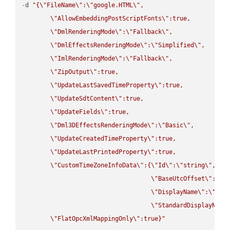
-
d 
"{
\"
FileName
\"
:
\"
google.HTML
\"
,

\"
AllowEmbeddingPostScriptFonts
\"
:true,

\"
DmlRenderingMode
\"
:
\"
Fallback
\"
,

\"
DmlEffectsRenderingMode
\"
:
\"
Simplified
\"
,

\"
ImlRenderingMode
\"
:
\"
Fallback
\"
,

\"
ZipOutput
\"
:true,

\"
UpdateLastSavedTimeProperty
\"
:true,

\"
UpdateSdtContent
\"
:true,

\"
UpdateFields
\"
:true,

\"
Dml3DEffectsRenderingMode
\"
:
\"
Basic
\"
,

\"
UpdateCreatedTimeProperty
\"
:true,

\"
UpdateLastPrintedProperty
\"
:true,

\"
CustomTimeZoneInfoData
\"
:{
\"
Id
\"
:
\"
string
\"
,

\"
BaseUtcOffset
\"
:
\"
s
\"
DisplayName
\"
:
\"
str
\"
StandardDisplayName
\"
FlatOpcXmlMappingOnly
\"
:true}"