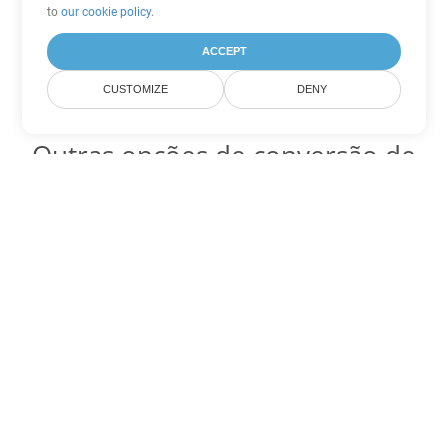
to
our cookie policy
.
ACCEPT
CUSTOMIZE
DENY
Outras opções de conversão de
Word
Converter MOBI em DOC
DOC:
Microsoft Word Binary Format
Converter MOBI em DOT
DOT:
Microsoft Word Template Files
Converter MOBI em DOCX
DOCX:
Office 2007+ Word Document