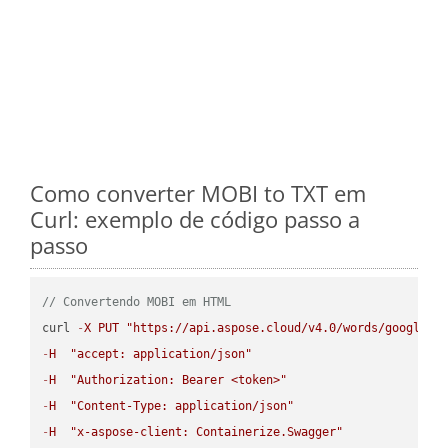
Como converter MOBI to TXT em
Curl: exemplo de código passo a
passo
// Convertendo MOBI em HTML
curl 
-
X
PUT
"https://api.aspose.cloud/v4.0/words/google.M
-
H
"accept: application/json"
-
H
"Authorization: Bearer <token>"
-
H
"Content-Type: application/json"
-
H
"x-aspose-client: Containerize.Swagger"