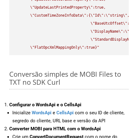
\"
UpdateLastPrintedProperty
\"
:true,

\"
CustomTimeZoneInfoData
\"
:{
\"
Id
\"
:
\"
string
\"
,

\"
BaseUtcOffset
\"
:
\"
s
\"
DisplayName
\"
:
\"
str
\"
StandardDisplayName
\"
FlatOpcXmlMappingOnly
\"
:true}"
Conversão simples de MOBI Files to
TXT no SDK Curl
Configurar o WordsApi e o CellsApi
Inicialize
WordsApi
e
CellsApi
com o seu ID de cliente,
segredo do cliente, URL base e versão da API
Converter MOBI para HTML com o WordsApi
Crie um
ConvertDocumentRequest
com o nome do