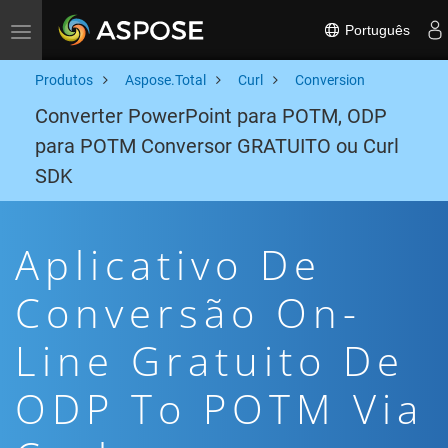
Português
Toggle navigation
Produtos
Aspose.Total
Curl
Conversion
Converter PowerPoint para POTM, ODP
para POTM Conversor GRATUITO ou Curl
SDK
Aplicativo De
Conversão On-
Line Gratuito De
ODP To POTM Via