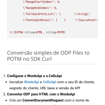
\"
RangeStartIndex
\"
: 0,

\"
RangeEndIndex
\"
: 0,

\"
FallbackFontList
\"
: [        
\"
string
\"
      ]  
\"
FontSubstRules
\"
: [    {      
\"
SourceFont
\"
: 
\
%!
(
EXTRA
 string
=
HTML
, string
=
POTM
)
Conversão simples de ODP Files to
POTM no SDK Curl
Configurar o WordsApi e o CellsApi
Inicialize
WordsApi
e
CellsApi
com o seu ID de cliente,
segredo do cliente, URL base e versão da API
Converter ODP para HTML com o WordsApi
Crie um
ConvertDocumentRequest
com o nome do