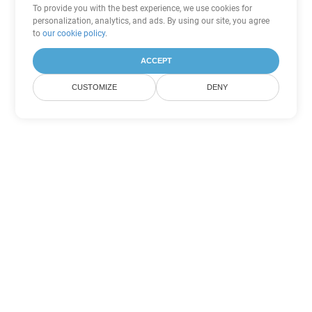
To provide you with the best experience, we use cookies for
personalization, analytics, and ads. By using our site, you agree
to
our cookie policy
.
ACCEPT
CUSTOMIZE
DENY
Outras opções de conversão de
PowerPoint
Converter ODP em DOC
DOC:
Microsoft Word Binary Format
Converter ODP em DOT
DOT:
Microsoft Word Template Files