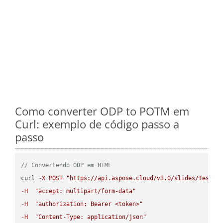
Como converter ODP to POTM em
Curl: exemplo de código passo a
passo
// Convertendo ODP em HTML
curl 
-
X
POST
"https://api.aspose.cloud/v3.0/slides/test-u
-
H
"accept: multipart/form-data"
-
H
"authorization: Bearer <token>"
-
H
"Content-Type: application/json"