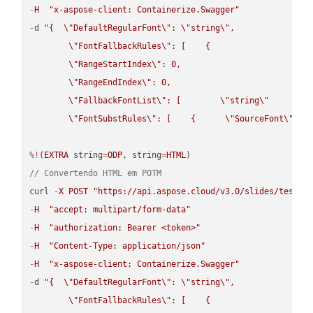
-
H
"x-aspose-client: Containerize.Swagger"
-
d 
"{  
\"
DefaultRegularFont
\"
: 
\"
string
\"
,

\"
FontFallbackRules
\"
: [    {

\"
RangeStartIndex
\"
: 0,

\"
RangeEndIndex
\"
: 0,

\"
FallbackFontList
\"
: [        
\"
string
\"
      ]  
\"
FontSubstRules
\"
: [    {      
\"
SourceFont
\"
: 
\
%!
(
EXTRA
 string
=
ODP
, string
=
HTML
// Convertendo HTML em POTM
curl 
-
X
POST
"https://api.aspose.cloud/v3.0/slides/test-u
-
H
"accept: multipart/form-data"
-
H
"authorization: Bearer <token>"
-
H
"Content-Type: application/json"
-
H
"x-aspose-client: Containerize.Swagger"
-
d 
"{  
\"
DefaultRegularFont
\"
: 
\"
string
\"
,

\"
FontFallbackRules
\"
: [    {
