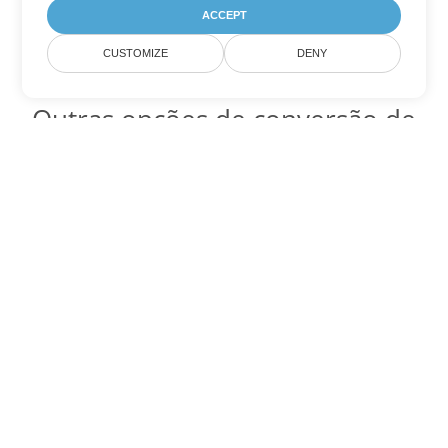
ACCEPT
CUSTOMIZE
DENY
Outras opções de conversão de
Excel
Converter ODS em DOC
DOC:
Microsoft Word Binary Format
Converter ODS em DOT
DOT:
Microsoft Word Template Files
Converter ODS em DOCX
DOCX:
Office 2007+ Word Document
Converter ODS em DOCM