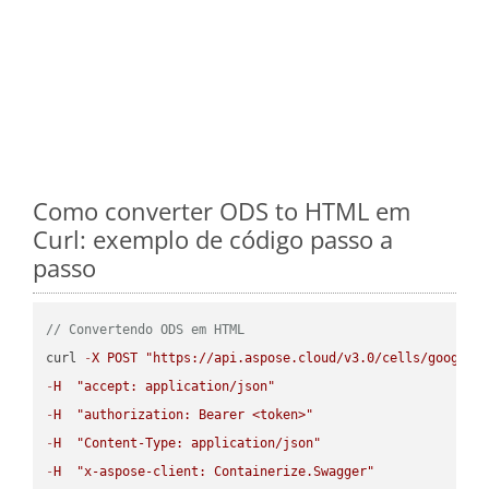
Como converter ODS to HTML em
Curl: exemplo de código passo a
passo
// Convertendo ODS em HTML
curl 
-
X
POST
"https://api.aspose.cloud/v3.0/cells/google.
-
H
"accept: application/json"
-
H
"authorization: Bearer <token>"
-
H
"Content-Type: application/json"
-
H
"x-aspose-client: Containerize.Swagger"