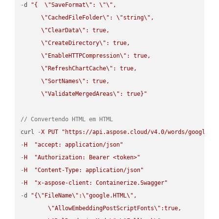
-
d 
"{  
\"
SaveFormat
\"
: 
\"
\"
,

\"
CachedFileFolder
\"
: 
\"
string
\"
,

\"
ClearData
\"
: true,  

\"
CreateDirectory
\"
: true,  

\"
EnableHTTPCompression
\"
: true,  

\"
RefreshChartCache
\"
: true,  

\"
SortNames
\"
: true,  

\"
ValidateMergedAreas
\"
: true}"
// Convertendo HTML em HTML
curl 
-
X
PUT
"https://api.aspose.cloud/v4.0/words/google.H
-
H
"accept: application/json"
-
H
"Authorization: Bearer <token>"
-
H
"Content-Type: application/json"
-
H
"x-aspose-client: Containerize.Swagger"
-
d 
"{
\"
FileName
\"
:
\"
google.HTML
\"
,

\"
AllowEmbeddingPostScriptFonts
\"
:true,
