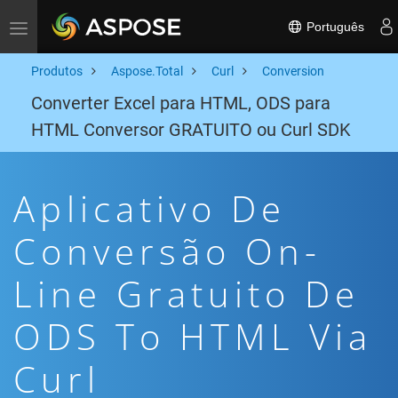
Português
Toggle navigation
Produtos
Aspose.Total
Curl
Conversion
Converter Excel para HTML, ODS para
HTML Conversor GRATUITO ou Curl SDK
Aplicativo De
Conversão On-
Line Gratuito De
ODS To HTML Via
Curl