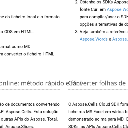
Obtenha os SDKs Aspose.
fonte Curl em
Aspose.Wo
 do ficheiro local e o formato
para compilar/usar o S
opções alternativas de d
ento ODS em HTML.
Veja também a referênci
Aspose.Words
e
Aspose.
Format como MD
a converter o ficheiro HTML
online: método rápido e fácil
Converter folhas de
rsão de documentos convertendo
O Aspose.Cells Cloud SDK forn
API Aspose.Cells. Esta solução
ficheiros MS Excel em vários 
outras APIs do Aspose. Total,
demonstrado acima para MD. Qu
l, Aspose.Slides,
SDKs, as APIs Aspose.Cells Cl