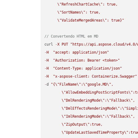
\"
RefreshChartCache
\"
: true,  

\"
SortNames
\"
: true,  

\"
ValidateMergedAreas
\"
: true}"
// Convertendo HTML em MD
curl 
-
X
PUT
"https://api.aspose.cloud/v4.0/
-
H
"accept: application/json"
-
H
"Authorization: Bearer <token>"
-
H
"Content-Type: application/json"
-
H
"x-aspose-client: Containerize.Swagger"
-
d 
"{
\"
FileName
\"
:
\"
google.MD
\"
,

\"
AllowEmbeddingPostScriptFonts
\"
:t
\"
DmlRenderingMode
\"
:
\"
Fallback
\"
,

\"
DmlEffectsRenderingMode
\"
:
\"
Simpl
\"
ImlRenderingMode
\"
:
\"
Fallback
\"
,

\"
ZipOutput
\"
:true,

\"
UpdateLastSavedTimeProperty
\"
:true