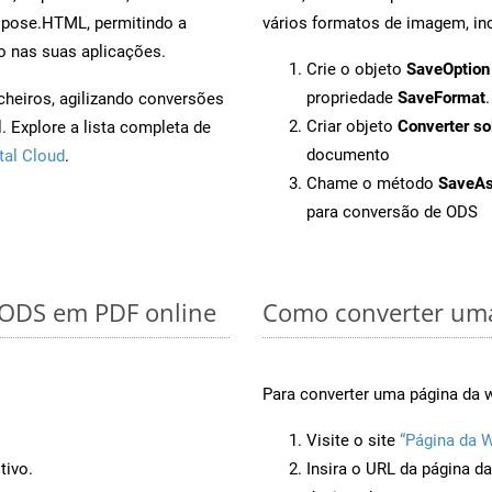
spose.HTML, permitindo a
vários formatos de imagem, inc
o nas suas aplicações.
Crie o objeto
SaveOption
propriedade
SaveFormat
.
cheiros, agilizando conversões
Criar objeto
Converter so
 Explore a lista completa de
documento
tal Cloud
.
Chame o método
SaveA
para conversão de ODS
r ODS em PDF online
Como converter uma
Para converter uma página da 
Visite o site
“Página da 
tivo.
Insira o URL da página d