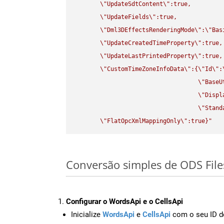
\"
UpdateSdtContent
\"
:true,

\"
UpdateFields
\"
:true,

\"
Dml3DEffectsRenderingMode
\"
:
\"
Bas
\"
UpdateCreatedTimeProperty
\"
:true,

\"
UpdateLastPrintedProperty
\"
:true,

\"
CustomTimeZoneInfoData
\"
:{
\"
Id
\"
:
\"
BaseU
\"
Displ
\"
Stand
\"
FlatOpcXmlMappingOnly
\"
:true}"
Conversão simples de ODS File
Configurar o WordsApi e o CellsApi
Inicialize
WordsApi
e
CellsApi
com o seu ID de