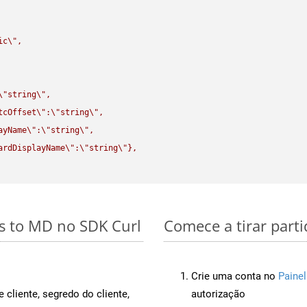
ic
\"
,

\"
string
\"
,

tcOffset
\"
:
\"
string
\"
,

ayName
\"
:
\"
string
\"
,

ardDisplayName
\"
:
\"
string
\"
},

s to MD no SDK Curl
Comece a tirar part
Crie uma conta no
Painel
 cliente, segredo do cliente,
autorização