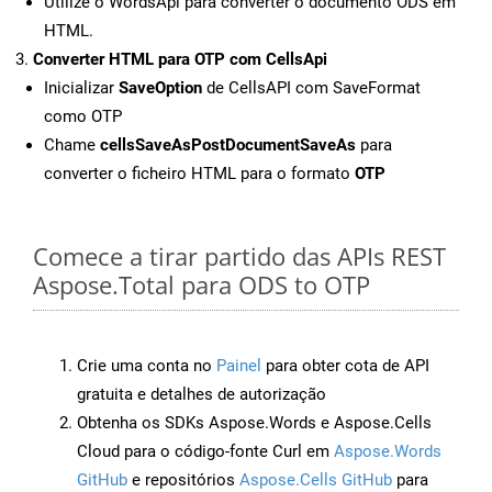
Utilize o WordsApi para converter o documento ODS em
HTML.
Converter HTML para OTP com CellsApi
Inicializar
SaveOption
de CellsAPI com SaveFormat
como OTP
Chame
cellsSaveAsPostDocumentSaveAs
para
converter o ficheiro HTML para o formato
OTP
Comece a tirar partido das APIs REST
Aspose.Total para ODS to OTP
Crie uma conta no
Painel
para obter cota de API
gratuita e detalhes de autorização
Obtenha os SDKs Aspose.Words e Aspose.Cells
Cloud para o código-fonte Curl em
Aspose.Words
GitHub
e repositórios
Aspose.Cells GitHub
para