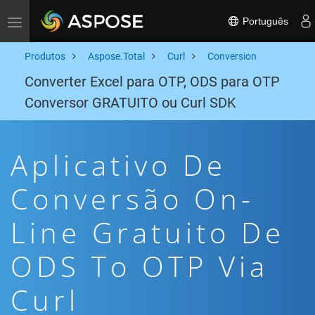
Português
Toggle navigation
Produtos
Aspose.Total
Curl
Conversion
Converter Excel para OTP, ODS para OTP
Conversor GRATUITO ou Curl SDK
Aplicativo De
Conversão On-
Line Gratuito De
ODS To OTP Via
Curl