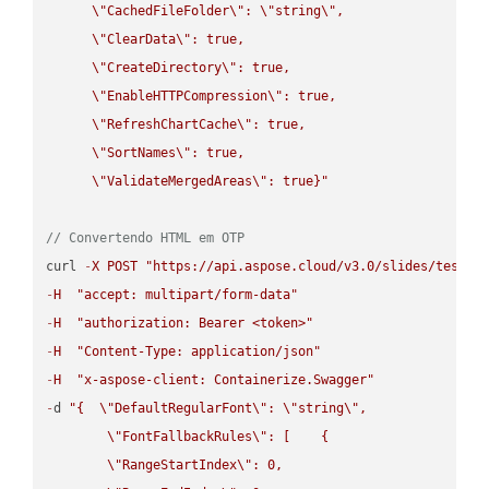
\"
CachedFileFolder
\"
: 
\"
string
\"
,

\"
ClearData
\"
: true,  

\"
CreateDirectory
\"
: true,  

\"
EnableHTTPCompression
\"
: true,  

\"
RefreshChartCache
\"
: true,  

\"
SortNames
\"
: true,  

\"
ValidateMergedAreas
\"
: true}"
// Convertendo HTML em OTP
curl 
-
X
POST
"https://api.aspose.cloud/v3.0/slides/test-u
-
H
"accept: multipart/form-data"
-
H
"authorization: Bearer <token>"
-
H
"Content-Type: application/json"
-
H
"x-aspose-client: Containerize.Swagger"
-
d 
"{  
\"
DefaultRegularFont
\"
: 
\"
string
\"
,

\"
FontFallbackRules
\"
: [    {

\"
RangeStartIndex
\"
: 0,
