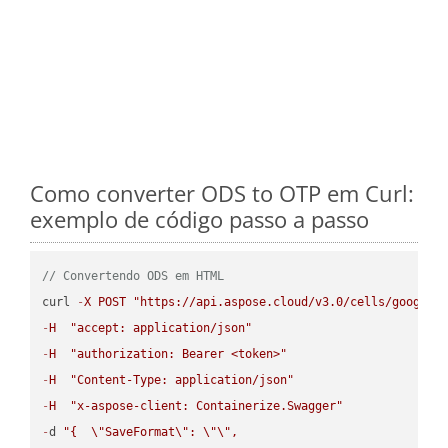
Como converter ODS to OTP em Curl:
exemplo de código passo a passo
// Convertendo ODS em HTML
curl 
-
X
POST
"https://api.aspose.cloud/v3.0/cells/google.
-
H
"accept: application/json"
-
H
"authorization: Bearer <token>"
-
H
"Content-Type: application/json"
-
H
"x-aspose-client: Containerize.Swagger"
-
d 
"{  
\"
SaveFormat
\"
: 
\"
\"
,
