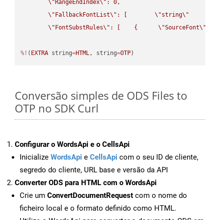
\"
RangeEndIndex
\"
: 0,

\"
FallbackFontList
\"
: [        
\"
string
\"
      ]  
\"
FontSubstRules
\"
: [    {      
\"
SourceFont
\"
: 
\
%!
(
EXTRA
 string
=
HTML
, string
=
OTP
)
Conversão simples de ODS Files to
OTP no SDK Curl
Configurar o WordsApi e o CellsApi
Inicialize
WordsApi
e
CellsApi
com o seu ID de cliente,
segredo do cliente, URL base e versão da API
Converter ODS para HTML com o WordsApi
Crie um
ConvertDocumentRequest
com o nome do
ficheiro local e o formato definido como HTML.