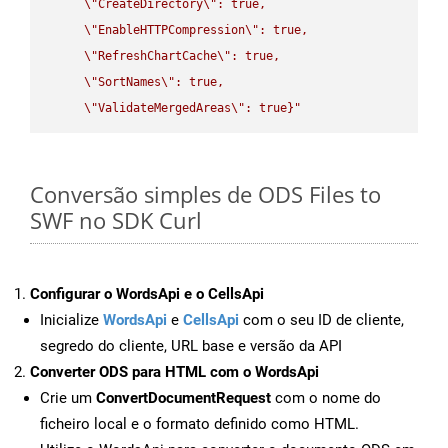
\"
CreateDirectory
\"
: true,  

\"
EnableHTTPCompression
\"
: true,  

\"
RefreshChartCache
\"
: true,  

\"
SortNames
\"
: true,  

\"
ValidateMergedAreas
\"
: true}"
Conversão simples de ODS Files to
SWF no SDK Curl
Configurar o WordsApi e o CellsApi
Inicialize
WordsApi
e
CellsApi
com o seu ID de cliente,
segredo do cliente, URL base e versão da API
Converter ODS para HTML com o WordsApi
Crie um
ConvertDocumentRequest
com o nome do
ficheiro local e o formato definido como HTML.