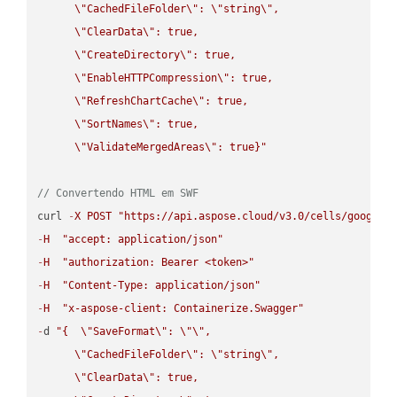
\"
CachedFileFolder
\"
: 
\"
string
\"
,

\"
ClearData
\"
: true,  

\"
CreateDirectory
\"
: true,  

\"
EnableHTTPCompression
\"
: true,  

\"
RefreshChartCache
\"
: true,  

\"
SortNames
\"
: true,  

\"
ValidateMergedAreas
\"
: true}"
// Convertendo HTML em SWF
curl 
-
X
POST
"https://api.aspose.cloud/v3.0/cells/google.
-
H
"accept: application/json"
-
H
"authorization: Bearer <token>"
-
H
"Content-Type: application/json"
-
H
"x-aspose-client: Containerize.Swagger"
-
d 
"{  
\"
SaveFormat
\"
: 
\"
\"
,

\"
CachedFileFolder
\"
: 
\"
string
\"
,

\"
ClearData
\"
: true,  
