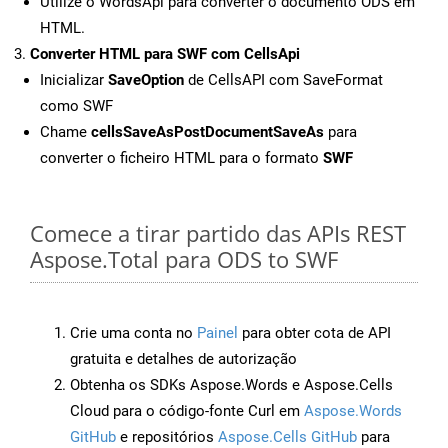
Utilize o WordsApi para converter o documento ODS em
HTML.
Converter HTML para SWF com CellsApi
Inicializar
SaveOption
de CellsAPI com SaveFormat
como SWF
Chame
cellsSaveAsPostDocumentSaveAs
para
converter o ficheiro HTML para o formato
SWF
Comece a tirar partido das APIs REST
Aspose.Total para ODS to SWF
Crie uma conta no
Painel
para obter cota de API
gratuita e detalhes de autorização
Obtenha os SDKs Aspose.Words e Aspose.Cells
Cloud para o código-fonte Curl em
Aspose.Words
GitHub
e repositórios
Aspose.Cells GitHub
para