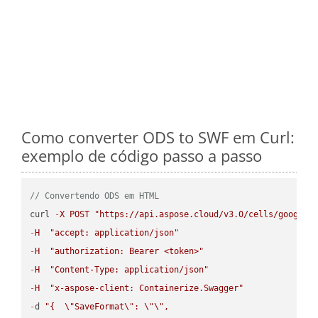
Como converter ODS to SWF em Curl:
exemplo de código passo a passo
// Convertendo ODS em HTML
curl 
-
X
POST
"https://api.aspose.cloud/v3.0/cells/google.
-
H
"accept: application/json"
-
H
"authorization: Bearer <token>"
-
H
"Content-Type: application/json"
-
H
"x-aspose-client: Containerize.Swagger"
-
d 
"{  
\"
SaveFormat
\"
: 
\"
\"
,
