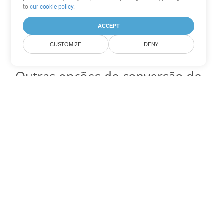
to
our cookie policy
.
ACCEPT
CUSTOMIZE
DENY
Outras opções de conversão de
Excel
Converter ODS em DOC
DOC:
Microsoft Word Binary Format
Converter ODS em DOT
DOT:
Microsoft Word Template Files
Converter ODS em DOCX
DOCX:
Office 2007+ Word Document