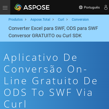
Português
Toggle navigation
Produtos
Aspose.Total
Curl
Conversion
Converter Excel para SWF, ODS para SWF
Conversor GRATUITO ou Curl SDK
Aplicativo De
Conversão On-
Line Gratuito De
ODS To SWF Via
Curl