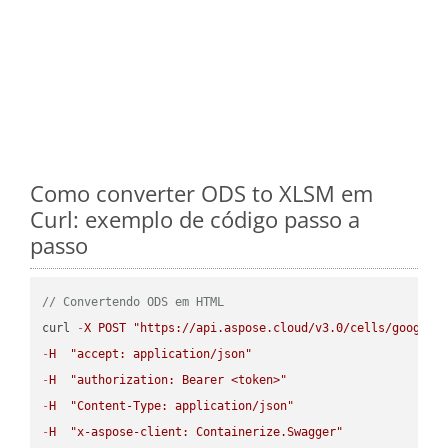
Como converter ODS to XLSM em
Curl: exemplo de código passo a
passo
// Convertendo ODS em HTML
curl 
-
X
POST
"https://api.aspose.cloud/v3.0/cells/google.
-
H
"accept: application/json"
-
H
"authorization: Bearer <token>"
-
H
"Content-Type: application/json"
-
H
"x-aspose-client: Containerize.Swagger"