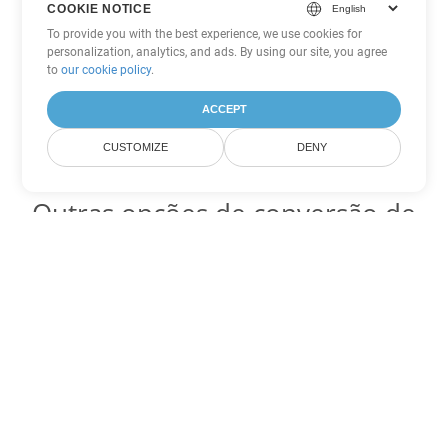
COOKIE NOTICE
To provide you with the best experience, we use cookies for
personalization, analytics, and ads. By using our site, you agree
to
our cookie policy
.
ACCEPT
CUSTOMIZE
DENY
Outras opções de conversão de
Excel
Converter ODS em DOC
DOC:
Microsoft Word Binary Format
Converter ODS em DOT
DOT:
Microsoft Word Template Files