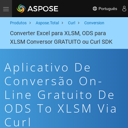
Português
Toggle navigation
Produtos
Aspose.Total
Curl
Conversion
Converter Excel para XLSM, ODS para
XLSM Conversor GRATUITO ou Curl SDK
Aplicativo De
Conversão On-
Line Gratuito De
ODS To XLSM Via
Curl