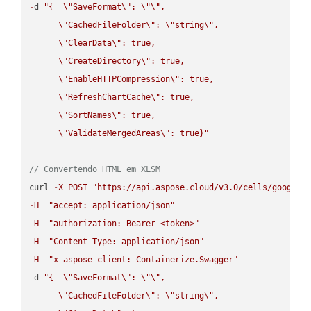
-
d 
"{  
\"
SaveFormat
\"
: 
\"
\"
,

\"
CachedFileFolder
\"
: 
\"
string
\"
,

\"
ClearData
\"
: true,  

\"
CreateDirectory
\"
: true,  

\"
EnableHTTPCompression
\"
: true,  

\"
RefreshChartCache
\"
: true,  

\"
SortNames
\"
: true,  

\"
ValidateMergedAreas
\"
: true}"
// Convertendo HTML em XLSM
curl 
-
X
POST
"https://api.aspose.cloud/v3.0/cells/google.
-
H
"accept: application/json"
-
H
"authorization: Bearer <token>"
-
H
"Content-Type: application/json"
-
H
"x-aspose-client: Containerize.Swagger"
-
d 
"{  
\"
SaveFormat
\"
: 
\"
\"
,

\"
CachedFileFolder
\"
: 
\"
string
\"
,
