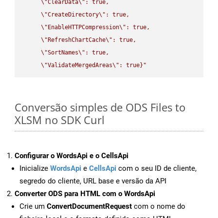
\"
ClearData
\"
: true,  

\"
CreateDirectory
\"
: true,  

\"
EnableHTTPCompression
\"
: true,  

\"
RefreshChartCache
\"
: true,  

\"
SortNames
\"
: true,  

\"
ValidateMergedAreas
\"
: true}"
Conversão simples de ODS Files to
XLSM no SDK Curl
Configurar o WordsApi e o CellsApi
Inicialize
WordsApi
e
CellsApi
com o seu ID de cliente,
segredo do cliente, URL base e versão da API
Converter ODS para HTML com o WordsApi
Crie um
ConvertDocumentRequest
com o nome do