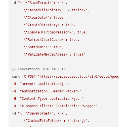
-
d 
"{  
\"
SaveFormat
\"
: 
\"
\"
,

\"
CachedFileFolder
\"
: 
\"
string
\"
,

\"
ClearData
\"
: true,  

\"
CreateDirectory
\"
: true,  

\"
EnableHTTPCompression
\"
: true,  

\"
RefreshChartCache
\"
: true,  

\"
SortNames
\"
: true,  

\"
ValidateMergedAreas
\"
: true}"
// Convertendo HTML em XLTX
curl 
-
X
POST
"https://api.aspose.cloud/v3.0/cells/google.
-
H
"accept: application/json"
-
H
"authorization: Bearer <token>"
-
H
"Content-Type: application/json"
-
H
"x-aspose-client: Containerize.Swagger"
-
d 
"{  
\"
SaveFormat
\"
: 
\"
\"
,

\"
CachedFileFolder
\"
: 
\"
string
\"
,
