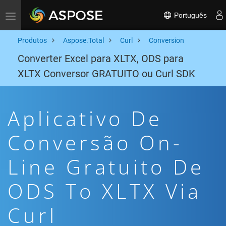
Português
Toggle navigation
Produtos
Aspose.Total
Curl
Conversion
Converter Excel para XLTX, ODS para
XLTX Conversor GRATUITO ou Curl SDK
Aplicativo De
Conversão On-
Line Gratuito De
ODS To XLTX Via
Curl