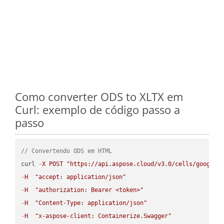
Como converter ODS to XLTX em
Curl: exemplo de código passo a
passo
// Convertendo ODS em HTML
curl 
-
X
POST
"https://api.aspose.cloud/v3.0/cells/google.
-
H
"accept: application/json"
-
H
"authorization: Bearer <token>"
-
H
"Content-Type: application/json"
-
H
"x-aspose-client: Containerize.Swagger"