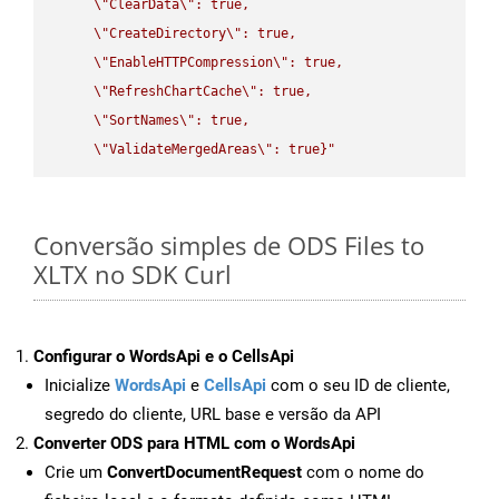
\"
ClearData
\"
: true,  

\"
CreateDirectory
\"
: true,  

\"
EnableHTTPCompression
\"
: true,  

\"
RefreshChartCache
\"
: true,  

\"
SortNames
\"
: true,  

\"
ValidateMergedAreas
\"
: true}"
Conversão simples de ODS Files to
XLTX no SDK Curl
Configurar o WordsApi e o CellsApi
Inicialize
WordsApi
e
CellsApi
com o seu ID de cliente,
segredo do cliente, URL base e versão da API
Converter ODS para HTML com o WordsApi
Crie um
ConvertDocumentRequest
com o nome do