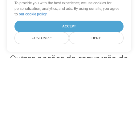
To provide you with the best experience, we use cookies for
personalization, analytics, and ads. By using our site, you agree
to
our cookie policy
.
ACCEPT
CUSTOMIZE
DENY
Outras opções de conversão de
Word
Converter OTT em DOC
DOC:
Microsoft Word Binary Format
Converter OTT em DOT
DOT:
Microsoft Word Template Files
Converter OTT em DOCX