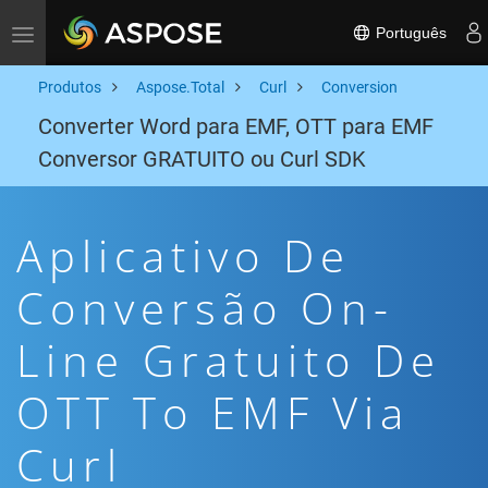
Português
Toggle navigation
Produtos
Aspose.Total
Curl
Conversion
Converter Word para EMF, OTT para EMF
Conversor GRATUITO ou Curl SDK
Aplicativo De
Conversão On-
Line Gratuito De
OTT To EMF Via
Curl