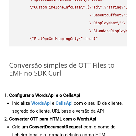
\"
CustomTimeZoneInfoData
\"
:{
\"
Id
\"
:
\"
string
\"
,

\"
BaseUtcOffset
\"
:
\"
s
\"
DisplayName
\"
:
\"
str
\"
StandardDisplayName
\"
FlatOpcXmlMappingOnly
\"
:true}"
Conversão simples de OTT Files to
EMF no SDK Curl
Configurar o WordsApi e o CellsApi
Inicialize
WordsApi
e
CellsApi
com o seu ID de cliente,
segredo do cliente, URL base e versão da API
Converter OTT para HTML com o WordsApi
Crie um
ConvertDocumentRequest
com o nome do
ficheiro local e o formato definido como HTML.