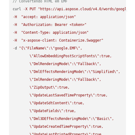
// Convertendo HTML em EMF
curl 
-
X
PUT
"https://api.aspose.cloud/v4.0/words/google.H
-
H
"accept: application/json"
-
H
"Authorization: Bearer <token>"
-
H
"Content-Type: application/json"
-
H
"x-aspose-client: Containerize.Swagger"
-
d 
"{
\"
FileName
\"
:
\"
google.EMF
\"
,

\"
AllowEmbeddingPostScriptFonts
\"
:true,

\"
DmlRenderingMode
\"
:
\"
Fallback
\"
,

\"
DmlEffectsRenderingMode
\"
:
\"
Simplified
\"
,

\"
ImlRenderingMode
\"
:
\"
Fallback
\"
,

\"
ZipOutput
\"
:true,

\"
UpdateLastSavedTimeProperty
\"
:true,

\"
UpdateSdtContent
\"
:true,

\"
UpdateFields
\"
:true,

\"
Dml3DEffectsRenderingMode
\"
:
\"
Basic
\"
,

\"
UpdateCreatedTimeProperty
\"
:true,

\"
UpdateLastPrintedProperty
\"
:true,
