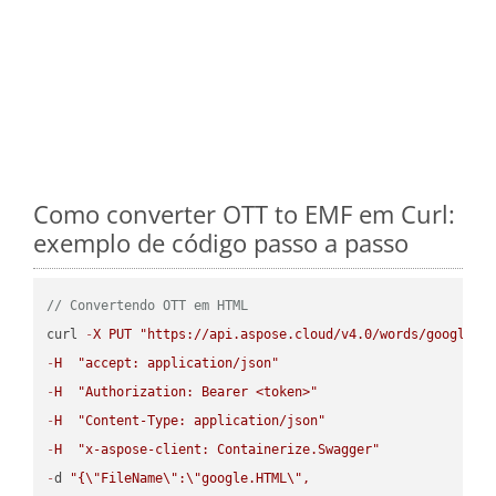
Como converter OTT to EMF em Curl:
exemplo de código passo a passo
// Convertendo OTT em HTML
curl 
-
X
PUT
"https://api.aspose.cloud/v4.0/words/google.O
-
H
"accept: application/json"
-
H
"Authorization: Bearer <token>"
-
H
"Content-Type: application/json"
-
H
"x-aspose-client: Containerize.Swagger"
-
d 
"{
\"
FileName
\"
:
\"
google.HTML
\"
,
