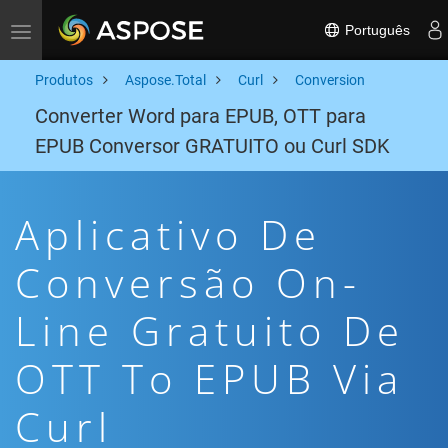
Português
Toggle navigation
Produtos
Aspose.Total
Curl
Conversion
Converter Word para EPUB, OTT para
EPUB Conversor GRATUITO ou Curl SDK
Aplicativo De
Conversão On-
Line Gratuito De
OTT To EPUB Via
Curl