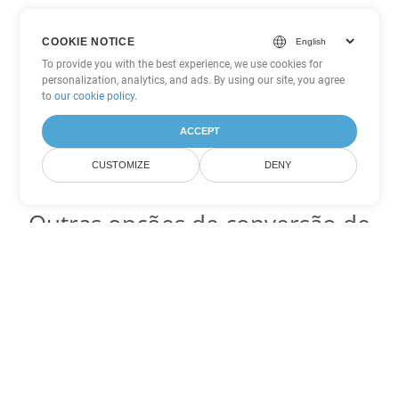
COOKIE NOTICE
To provide you with the best experience, we use cookies for
personalization, analytics, and ads. By using our site, you agree
to
our cookie policy
.
ACCEPT
CUSTOMIZE
DENY
Outras opções de conversão de
Word
Converter OTT em DOC
DOC:
Microsoft Word Binary Format
Converter OTT em DOT
DOT:
Microsoft Word Template Files