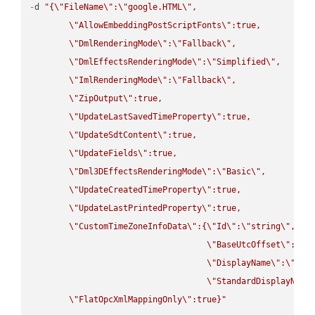
-
d 
"{
\"
FileName
\"
:
\"
google.HTML
\"
,

\"
AllowEmbeddingPostScriptFonts
\"
:true,

\"
DmlRenderingMode
\"
:
\"
Fallback
\"
,

\"
DmlEffectsRenderingMode
\"
:
\"
Simplified
\"
,

\"
ImlRenderingMode
\"
:
\"
Fallback
\"
,

\"
ZipOutput
\"
:true,

\"
UpdateLastSavedTimeProperty
\"
:true,

\"
UpdateSdtContent
\"
:true,

\"
UpdateFields
\"
:true,

\"
Dml3DEffectsRenderingMode
\"
:
\"
Basic
\"
,

\"
UpdateCreatedTimeProperty
\"
:true,

\"
UpdateLastPrintedProperty
\"
:true,

\"
CustomTimeZoneInfoData
\"
:{
\"
Id
\"
:
\"
string
\"
,

\"
BaseUtcOffset
\"
:
\"
s
\"
DisplayName
\"
:
\"
str
\"
StandardDisplayName
\"
FlatOpcXmlMappingOnly
\"
:true}"