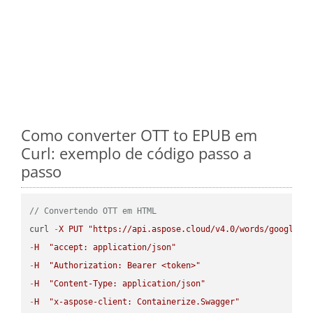
Como converter OTT to EPUB em
Curl: exemplo de código passo a
passo
// Convertendo OTT em HTML
curl 
-
X
PUT
"https://api.aspose.cloud/v4.0/words/google.O
-
H
"accept: application/json"
-
H
"Authorization: Bearer <token>"
-
H
"Content-Type: application/json"
-
H
"x-aspose-client: Containerize.Swagger"