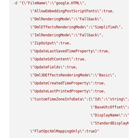
-
d 
"{
\"
FileName
\"
:
\"
google.HTML
\"
,

\"
AllowEmbeddingPostScriptFonts
\"
:true,

\"
DmlRenderingMode
\"
:
\"
Fallback
\"
,

\"
DmlEffectsRenderingMode
\"
:
\"
Simplified
\"
,

\"
ImlRenderingMode
\"
:
\"
Fallback
\"
,

\"
ZipOutput
\"
:true,

\"
UpdateLastSavedTimeProperty
\"
:true,

\"
UpdateSdtContent
\"
:true,

\"
UpdateFields
\"
:true,

\"
Dml3DEffectsRenderingMode
\"
:
\"
Basic
\"
,

\"
UpdateCreatedTimeProperty
\"
:true,

\"
UpdateLastPrintedProperty
\"
:true,

\"
CustomTimeZoneInfoData
\"
:{
\"
Id
\"
:
\"
string
\"
,

\"
BaseUtcOffset
\"
:
\"
s
\"
DisplayName
\"
:
\"
str
\"
StandardDisplayName
\"
FlatOpcXmlMappingOnly
\"
:true}"