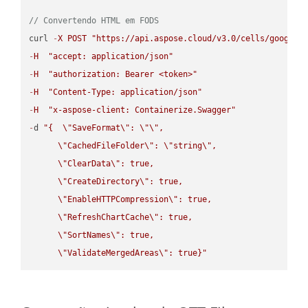
// Convertendo HTML em FODS
curl 
-
X
POST
"https://api.aspose.cloud/v3.0/cells/google.
-
H
"accept: application/json"
-
H
"authorization: Bearer <token>"
-
H
"Content-Type: application/json"
-
H
"x-aspose-client: Containerize.Swagger"
-
d 
"{  
\"
SaveFormat
\"
: 
\"
\"
,

\"
CachedFileFolder
\"
: 
\"
string
\"
,

\"
ClearData
\"
: true,  

\"
CreateDirectory
\"
: true,  

\"
EnableHTTPCompression
\"
: true,  

\"
RefreshChartCache
\"
: true,  

\"
SortNames
\"
: true,  

\"
ValidateMergedAreas
\"
: true}"