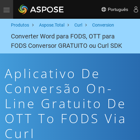
Português
Toggle navigation
Produtos
Aspose.Total
Curl
Conversion
Converter Word para FODS, OTT para
FODS Conversor GRATUITO ou Curl SDK
Aplicativo De
Conversão On-
Line Gratuito De
OTT To FODS Via
Curl