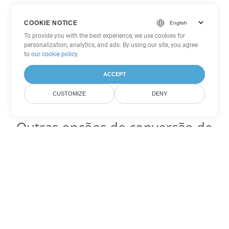
COOKIE NOTICE
To provide you with the best experience, we use cookies for
personalization, analytics, and ads. By using our site, you agree
to
our cookie policy
.
ACCEPT
CUSTOMIZE
DENY
Outras opções de conversão de
Word
Converter OTT em DOC
DOC:
Microsoft Word Binary Format
Converter OTT em DOT
DOT:
Microsoft Word Template Files