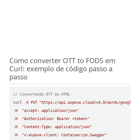
Como converter OTT to FODS em
Curl: exemplo de código passo a
passo
// Convertendo OTT em HTML
curl 
-
X
PUT
"https://api.aspose.cloud/v4.0/words/google.O
-
H
"accept: application/json"
-
H
"Authorization: Bearer <token>"
-
H
"Content-Type: application/json"
-
H
"x-aspose-client: Containerize.Swagger"