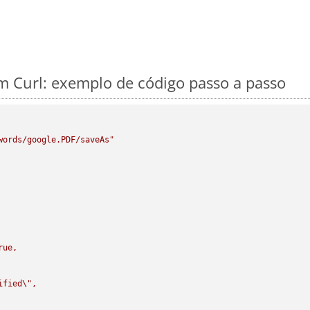
 Curl: exemplo de código passo a passo
words/google.PDF/saveAs"
rue,

ified
\"
,
