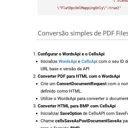
\"
Stand
\"
FlatOpcXmlMappingOnly
\"
:true}"
Conversão simples de PDF File
Configurar o WordsApi e o CellsApi
Inicialize
WordsApi
e
CellsApi
com o seu ID de
URL base e versão da API
Converter PDF para HTML com o WordsApi
Crie um
ConvertDocumentRequest
com o nome
definido como HTML.
Utilize o WordsApi para converter o docume
Converter HTML para BMP com CellsApi
Inicializar
SaveOption
de CellsAPI com Save
Chame
cellsSaveAsPostDocumentSaveAs
par