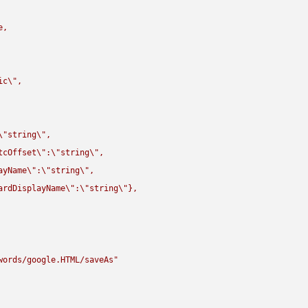
,

ic
\"
,

\"
string
\"
,

tcOffset
\"
:
\"
string
\"
,

ayName
\"
:
\"
string
\"
,

ardDisplayName
\"
:
\"
string
\"
},

words/google.HTML/saveAs"