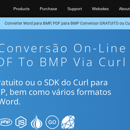
Products
Purchase
Support
Websites
About
Converter Word para BMP, PDF para BMP Conversor GRATUITO ou Cu
 Conversão On-Line
DF To BMP Via Curl
gratuito ou o SDK do Curl para
MP, bem como vários formatos
Word.