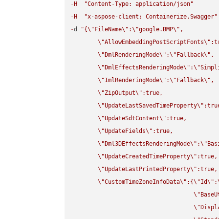
-
H
"Content-Type: application/json"
-
H
"x-aspose-client: Containerize.Swagger"
-
d 
"{
\"
FileName
\"
:
\"
google.BMP
\"
,

\"
AllowEmbeddingPostScriptFonts
\"
:t
\"
DmlRenderingMode
\"
:
\"
Fallback
\"
,

\"
DmlEffectsRenderingMode
\"
:
\"
Simpl
\"
ImlRenderingMode
\"
:
\"
Fallback
\"
,

\"
ZipOutput
\"
:true,

\"
UpdateLastSavedTimeProperty
\"
:true
\"
UpdateSdtContent
\"
:true,

\"
UpdateFields
\"
:true,

\"
Dml3DEffectsRenderingMode
\"
:
\"
Bas
\"
UpdateCreatedTimeProperty
\"
:true,

\"
UpdateLastPrintedProperty
\"
:true,

\"
CustomTimeZoneInfoData
\"
:{
\"
Id
\"
:
\"
BaseU
\"
Displ