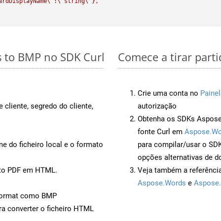
ardDisplayName
\"
:
\"
string
\"
},

s to BMP no SDK Curl
Comece a tirar part
Crie uma conta no
Painel
 cliente, segredo do cliente,
autorização
Obtenha os SDKs Aspose.
fonte Curl em
Aspose.Wo
 do ficheiro local e o formato
para compilar/usar o S
opções alternativas de d
nto PDF em HTML.
Veja também a referênci
Aspose.Words
e
Aspose.
Format como BMP
a converter o ficheiro HTML