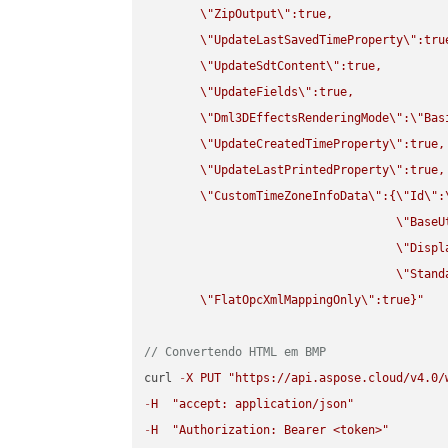
\"
ZipOutput
\"
:true,

\"
UpdateLastSavedTimeProperty
\"
:true
\"
UpdateSdtContent
\"
:true,

\"
UpdateFields
\"
:true,

\"
Dml3DEffectsRenderingMode
\"
:
\"
Bas
\"
UpdateCreatedTimeProperty
\"
:true,

\"
UpdateLastPrintedProperty
\"
:true,

\"
CustomTimeZoneInfoData
\"
:{
\"
Id
\"
:
\"
BaseU
\"
Displ
\"
Stand
\"
FlatOpcXmlMappingOnly
\"
:true}"
// Convertendo HTML em BMP
curl 
-
X
PUT
"https://api.aspose.cloud/v4.0/
-
H
"accept: application/json"
-
H
"Authorization: Bearer <token>"