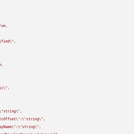
rue,

ified
\"
,

,

ic
\"
,

\"
string
\"
,

tcOffset
\"
:
\"
string
\"
,

ayName
\"
:
\"
string
\"
,
