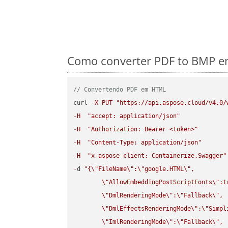
Como converter PDF to BMP em
// Convertendo PDF em HTML
curl 
-
X
PUT
"https://api.aspose.cloud/v4.0/
-
H
"accept: application/json"
-
H
"Authorization: Bearer <token>"
-
H
"Content-Type: application/json"
-
H
"x-aspose-client: Containerize.Swagger"
-
d 
"{
\"
FileName
\"
:
\"
google.HTML
\"
,

\"
AllowEmbeddingPostScriptFonts
\"
:t
\"
DmlRenderingMode
\"
:
\"
Fallback
\"
,

\"
DmlEffectsRenderingMode
\"
:
\"
Simpl
\"
ImlRenderingMode
\"
:
\"
Fallback
\"
,
