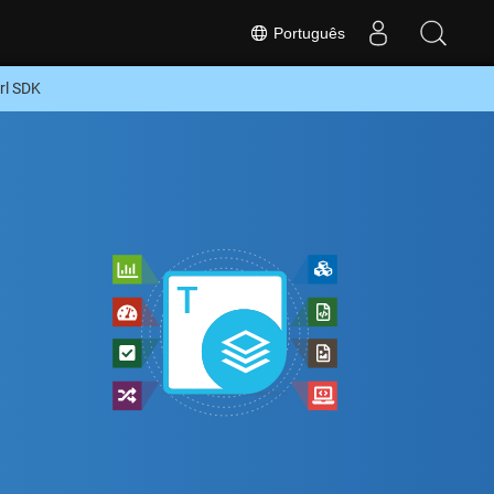
Português
rl SDK