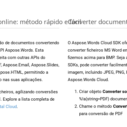
nline: método rápido e fácil
Converter document
rsão de documentos convertendo
O Aspose.Words Cloud SDK ofe
API Aspose.Words. Esta
converter ficheiros MS Word e
eita com outras APIs do
fizemos acima para BMP. Seja 
, Aspose.Email, Aspose.Slides,
SDKs, pode converter facilme
spose.HTML, permitindo a
imagem, incluindo JPEG, PNG, B
o nas suas aplicações.
Aspose.Words Cloud.
Criar objeto
Converter so
cheiros, agilizando conversões
%!a(string=PDF) docume
 Explore a lista completa de
Chame o método
Conver
tal Cloud
.
para conversão de PDF