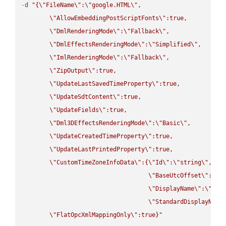
-
d 
"{
\"
FileName
\"
:
\"
google.HTML
\"
,

\"
AllowEmbeddingPostScriptFonts
\"
:true,

\"
DmlRenderingMode
\"
:
\"
Fallback
\"
,

\"
DmlEffectsRenderingMode
\"
:
\"
Simplified
\"
,

\"
ImlRenderingMode
\"
:
\"
Fallback
\"
,

\"
ZipOutput
\"
:true,

\"
UpdateLastSavedTimeProperty
\"
:true,

\"
UpdateSdtContent
\"
:true,

\"
UpdateFields
\"
:true,

\"
Dml3DEffectsRenderingMode
\"
:
\"
Basic
\"
,

\"
UpdateCreatedTimeProperty
\"
:true,

\"
UpdateLastPrintedProperty
\"
:true,

\"
CustomTimeZoneInfoData
\"
:{
\"
Id
\"
:
\"
string
\"
,

\"
BaseUtcOffset
\"
:
\"
s
\"
DisplayName
\"
:
\"
str
\"
StandardDisplayName
\"
FlatOpcXmlMappingOnly
\"
:true}"