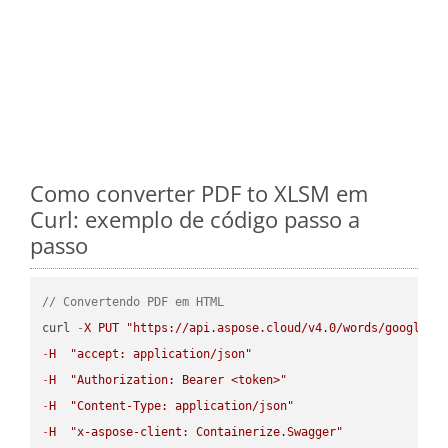
Como converter PDF to XLSM em
Curl: exemplo de código passo a
passo
// Convertendo PDF em HTML
curl 
-
X
PUT
"https://api.aspose.cloud/v4.0/words/google.P
-
H
"accept: application/json"
-
H
"Authorization: Bearer <token>"
-
H
"Content-Type: application/json"
-
H
"x-aspose-client: Containerize.Swagger"