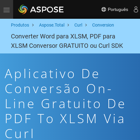
Português
Toggle navigation
Produtos
Aspose.Total
Curl
Conversion
Converter Word para XLSM, PDF para
XLSM Conversor GRATUITO ou Curl SDK
Aplicativo De
Conversão On-
Line Gratuito De
PDF To XLSM Via
Curl