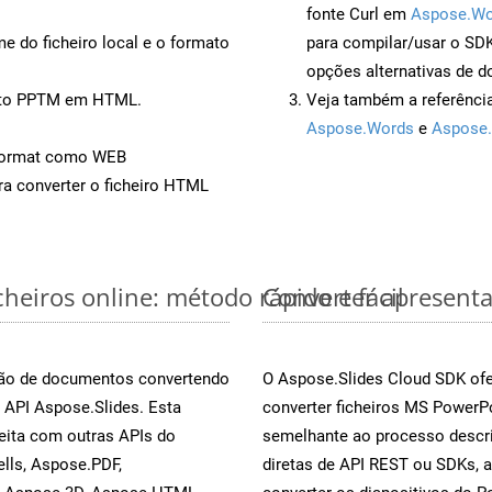
fonte Curl em
Aspose.Wo
 do ficheiro local e o formato
para compilar/usar o S
opções alternativas de d
ento PPTM em HTML.
Veja também a referênci
Aspose.Words
e
Aspose.
Format como WEB
a converter o ficheiro HTML
eiros online: método rápido e fácil
Converter apresent
rsão de documentos convertendo
O Aspose.Slides Cloud SDK ofe
 API Aspose.Slides. Esta
converter ficheiros MS PowerP
eita com outras APIs do
semelhante ao processo descri
lls, Aspose.PDF,
diretas de API REST ou SDKs, 