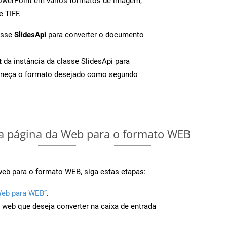
PowerPoint em vários formatos de imagem,
e TIFF.
asse
SlidesApi
para converter o documento
t
da instância da classe SlidesApi para
rneça o formato desejado como segundo
 página da Web para o formato WEB
web para o formato WEB, siga estas etapas:
Web para WEB”
.
a web que deseja converter na caixa de entrada