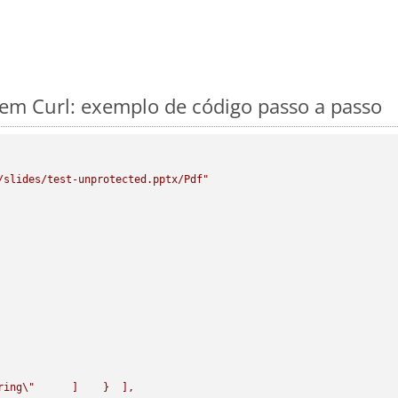
m Curl: exemplo de código passo a passo
/slides/test-unprotected.pptx/Pdf"
ring
\"
      ]    }  ],
