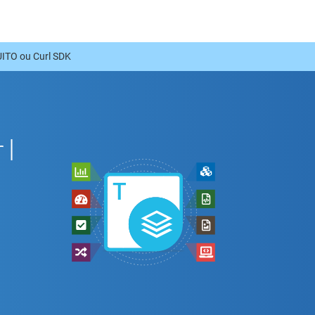
ITO ou Curl SDK
rl