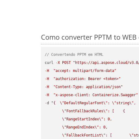
Como converter PPTM to WEB e
// Convertendo PPTM em HTML
curl 
-
X
POST
"https://api.aspose.cloud/v3.0
-
H
"accept: multipart/form-data"
-
H
"authorization: Bearer <token>"
-
H
"Content-Type: application/json"
-
H
"x-aspose-client: Containerize.Swagger"
-
d 
"{  
\"
DefaultRegularFont
\"
: 
\"
string
\"
,

\"
FontFallbackRules
\"
: [    {

\"
RangeStartIndex
\"
: 0,

\"
RangeEndIndex
\"
: 0,

\"
FallbackFontList
\"
: [        
\"
st