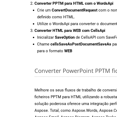
Converter PPTM para HTML com o WordsApi
Crie um
ConvertDocumentRequest
com o nome
definido como HTML.
Utilize o WordsApi para converter o docum
Converter HTML para WEB com CellsApi
Inicializar
SaveOption
de CellsAPI com Save
Chame
cellsSaveAsPostDocumentSaveAs
par
para o formato
WEB
Converter PowerPoint PPTM fich
Melhore os seus fluxos de trabalho de conve
ficheiros PPTM para HTML utilizando a robusta
solução poderosa oferece uma integração perf
Aspose. Total, como Aspose.Words, Aspose.Ce