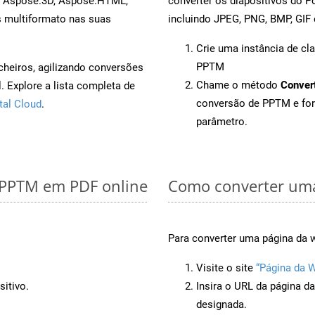
, Aspose.3D, Aspose.HTML,
converter os diapositivos do 
s multiformato nas suas
incluindo JPEG, PNG, BMP, GIF 
Crie uma instância de cl
PPTM
cheiros, agilizando conversões
Chame o método
Conver
 Explore a lista completa de
conversão de PPTM e fo
tal Cloud
.
parâmetro.
r PPTM em PDF online
Como converter uma
Para converter uma página da 
Visite o site
“Página da 
itivo.
Insira o URL da página d
designada.