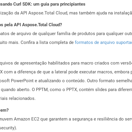
ando Curl SDK: um guia para principiantes
alização da API Aspose.Total Cloud, mas também ajuda na instalaçã
os pela API Aspose.Total Cloud?
tos de arquivo de qualquer família de produtos para qualquer outr
to mais. Confira a lista completa de
formatos de arquivo suport
uivos de apresentação habilitados para macro criados com versõe
X com a diferença de que a lateral pode executar macros, embor
osoft PowerPoint e atualizando o conteúdo. Outro formato semelh
es quando aberto. O PPTM, como o PPTX, contém slides para difere
iais relacionados.
vem?
nuvem Amazon EC2 que garantem a segurança e resiliência do servi
ecurity).