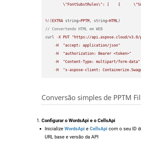
\"
FontSubstRules
\"
: [    {      
\"
S
%!
(
EXTRA
 string
=
PPTM
, string
=
HTML
// Convertendo HTML em WEB
curl 
-
X
PUT
"https://api.aspose.cloud/v3.0/
-
H
"accept: application/json"
-
H
"authorization: Bearer <token>"
-
H
"Content-Type: multipart/form-data"
-
H
"x-aspose-client: Containerize.Swag
Conversão simples de PPTM Fi
Configurar o WordsApi e o CellsApi
Inicialize
WordsApi
e
CellsApi
com o seu ID de
URL base e versão da API