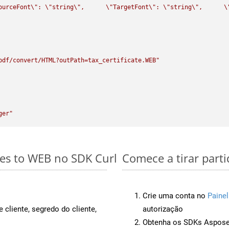
ourceFont
\"
: 
\"
string
\"
,      
\"
TargetFont
\"
: 
\"
string
\"
,      
\
pdf/convert/HTML?outPath=tax_certificate.WEB"
ger"
les to WEB no SDK Curl
Comece a tirar part
Crie uma conta no
Painel
 cliente, segredo do cliente,
autorização
Obtenha os SDKs Aspose.