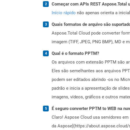
Começar com APIs REST Aspose.Total us
Início rápido
não apenas orienta a inici
Quais formatos de arquivo são suportad
Aspose.Total Cloud pode converter forma
imagem (TIFF, JPEG, PNG BMP), MD e mui
Qual é o formato PPTM?
Os arquivos com extensão PPTM são arq
Eles são semelhantes aos arquivos PPT
podem ser editados abrindo -os no Micr
padrão e inicia a apresentação de slid
imagens, vídeos, gráficos e outros mater
É seguro converter PPTM to WEB na nu
Claro! Aspose Cloud usa servidores em 
da Aspose](https://about.aspose.cloud/s