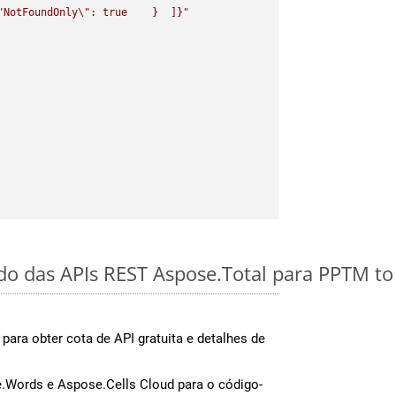
"
NotFoundOnly
\"
: true    }  ]}"
ido das APIs REST Aspose.Total para PPTM t
para obter cota de API gratuita e detalhes de
Words e Aspose.Cells Cloud para o código-