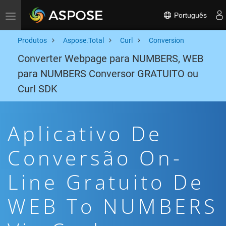
Português
Toggle navigation
Produtos
Aspose.Total
Curl
Conversion
Converter Webpage para NUMBERS, WEB
para NUMBERS Conversor GRATUITO ou
Curl SDK
Aplicativo De
Conversão On-
Line Gratuito De
WEB To NUMBERS