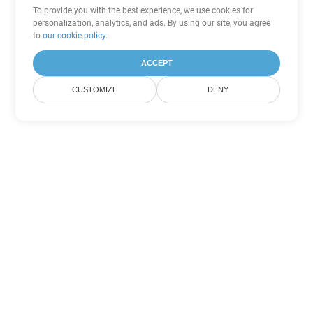
To provide you with the best experience, we use cookies for
personalization, analytics, and ads. By using our site, you agree
to
our cookie policy
.
ACCEPT
CUSTOMIZE
DENY
Outras opções de conversão de
PDF
Converter WEB em DOC
DOC:
Microsoft Word Binary Format
Converter WEB em DOT
DOT:
Microsoft Word Template Files