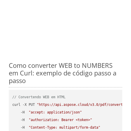
Como converter WEB to NUMBERS
em Curl: exemplo de código passo a
passo
// Convertendo WEB em HTML
curl -X PUT 
"https://api.aspose.cloud/v3.0/pdf/convert/WE
    -H  
"accept: application/json"
    -H  
"authorization: Bearer <token>"
    -H  
"Content-Type: multipart/form-data"