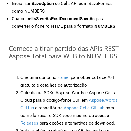
Inicializar
SaveOption
de CellsAPI com SaveFormat
como NUMBERS
Chame
cellsSaveAsPostDocumentSaveAs
para
converter o ficheiro HTML para o formato
NUMBERS
Comece a tirar partido das APIs REST
Aspose.Total para WEB to NUMBERS
Crie uma conta no
Painel
para obter cota de API
gratuita e detalhes de autorização
Obtenha os SDKs Aspose.Words e Aspose.Cells
Cloud para o código-fonte Curl em
Aspose.Words
GitHub
e repositórios
Aspose.Cells GitHub
para
compilar/usar o SDK você mesmo ou acesse
Releases
para opções alternativas de download.
Veja também a referência de API baseada em