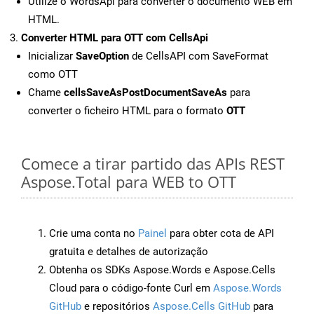
Utilize o WordsApi para converter o documento WEB em
HTML.
Converter HTML para OTT com CellsApi
Inicializar
SaveOption
de CellsAPI com SaveFormat
como OTT
Chame
cellsSaveAsPostDocumentSaveAs
para
converter o ficheiro HTML para o formato
OTT
Comece a tirar partido das APIs REST
Aspose.Total para WEB to OTT
Crie uma conta no
Painel
para obter cota de API
gratuita e detalhes de autorização
Obtenha os SDKs Aspose.Words e Aspose.Cells
Cloud para o código-fonte Curl em
Aspose.Words
GitHub
e repositórios
Aspose.Cells GitHub
para