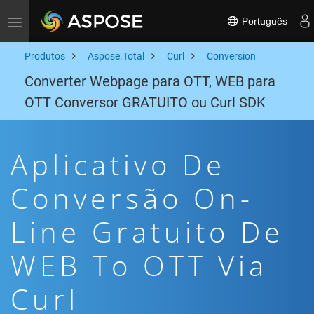
Português
Toggle navigation
Produtos
Aspose.Total
Curl
Conversion
Converter Webpage para OTT, WEB para
OTT Conversor GRATUITO ou Curl SDK
Aplicativo De
Conversão On-
Line Gratuito De
WEB To OTT Via
Curl