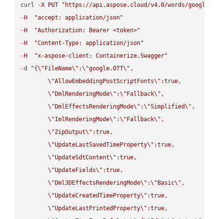
curl 
-
X
PUT
"https://api.aspose.cloud/v4.0/words/google.H
-
H
"accept: application/json"
-
H
"Authorization: Bearer <token>"
-
H
"Content-Type: application/json"
-
H
"x-aspose-client: Containerize.Swagger"
-
d 
"{
\"
FileName
\"
:
\"
google.OTT
\"
,

\"
AllowEmbeddingPostScriptFonts
\"
:true,

\"
DmlRenderingMode
\"
:
\"
Fallback
\"
,

\"
DmlEffectsRenderingMode
\"
:
\"
Simplified
\"
,

\"
ImlRenderingMode
\"
:
\"
Fallback
\"
,

\"
ZipOutput
\"
:true,

\"
UpdateLastSavedTimeProperty
\"
:true,

\"
UpdateSdtContent
\"
:true,

\"
UpdateFields
\"
:true,

\"
Dml3DEffectsRenderingMode
\"
:
\"
Basic
\"
,

\"
UpdateCreatedTimeProperty
\"
:true,

\"
UpdateLastPrintedProperty
\"
:true,
