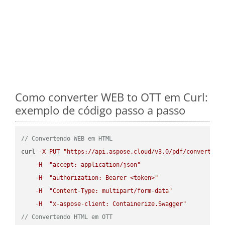
Como converter WEB to OTT em Curl:
exemplo de código passo a passo
// Convertendo WEB em HTML
curl 
-
X
PUT
"https://api.aspose.cloud/v3.0/pdf/convert/WE
-
H
"accept: application/json"
-
H
"authorization: Bearer <token>"
-
H
"Content-Type: multipart/form-data"
-
H
"x-aspose-client: Containerize.Swagger"
// Convertendo HTML em OTT