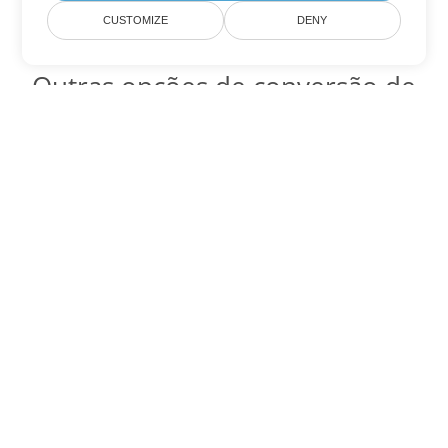
CUSTOMIZE
DENY
Outras opções de conversão de
PDF
Converter WEB em DOC
DOC:
Microsoft Word Binary Format
Converter WEB em DOT
DOT:
Microsoft Word Template Files
Converter WEB em DOCX
DOCX:
Office 2007+ Word Document
Converter WEB em DOCM
DOCM:
Microsoft Word 2007 Marco File