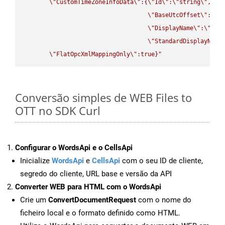
\"
CustomTimeZoneInfoData
\"
:{
\"
Id
\"
:
\"
string
\"
,

\"
BaseUtcOffset
\"
:
\"
s
\"
DisplayName
\"
:
\"
str
\"
StandardDisplayName
\"
FlatOpcXmlMappingOnly
\"
:true}"
Conversão simples de WEB Files to
OTT no SDK Curl
Configurar o WordsApi e o CellsApi
Inicialize
WordsApi
e
CellsApi
com o seu ID de cliente,
segredo do cliente, URL base e versão da API
Converter WEB para HTML com o WordsApi
Crie um
ConvertDocumentRequest
com o nome do
ficheiro local e o formato definido como HTML.