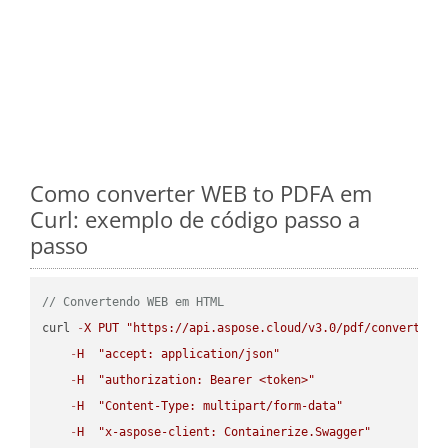
Como converter WEB to PDFA em
Curl: exemplo de código passo a
passo
// Convertendo WEB em HTML
curl 
-
X
PUT
"https://api.aspose.cloud/v3.0/pdf/convert/WE
-
H
"accept: application/json"
-
H
"authorization: Bearer <token>"
-
H
"Content-Type: multipart/form-data"
-
H
"x-aspose-client: Containerize.Swagger"