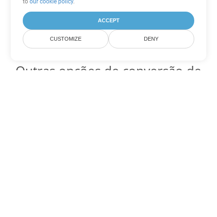
to
our cookie policy
.
ACCEPT
CUSTOMIZE
DENY
Outras opções de conversão de
PDF
Converter WEB em DOC
DOC:
Microsoft Word Binary Format
Converter WEB em DOT
DOT:
Microsoft Word Template Files
Converter WEB em DOCX
DOCX:
Office 2007+ Word Document