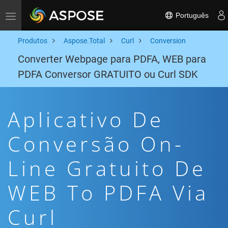
Português
Toggle navigation
Produtos
Aspose.Total
Curl
Conversion
Converter Webpage para PDFA, WEB para
PDFA Conversor GRATUITO ou Curl SDK
Aplicativo De
Conversão On-
Line Gratuito De
WEB To PDFA Via
Curl