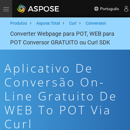
Português
Toggle navigation
Produtos
Aspose.Total
Curl
Conversion
Converter Webpage para POT, WEB para
POT Conversor GRATUITO ou Curl SDK
Aplicativo De
Conversão On-
Line Gratuito De
WEB To POT Via
Curl