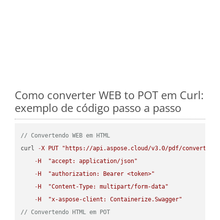
Como converter WEB to POT em Curl:
exemplo de código passo a passo
// Convertendo WEB em HTML
curl 
-
X
PUT
"https://api.aspose.cloud/v3.0/pdf/convert/WE
-
H
"accept: application/json"
-
H
"authorization: Bearer <token>"
-
H
"Content-Type: multipart/form-data"
-
H
"x-aspose-client: Containerize.Swagger"
// Convertendo HTML em POT