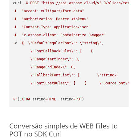
curl 
-
X
POST
"https://api.aspose.cloud/v3.0/slides/test-u
-
H
"accept: multipart/form-data"
-
H
"authorization: Bearer <token>"
-
H
"Content-Type: application/json"
-
H
"x-aspose-client: Containerize.Swagger"
-
d 
"{  
\"
DefaultRegularFont
\"
: 
\"
string
\"
,

\"
FontFallbackRules
\"
: [    {

\"
RangeStartIndex
\"
: 0,

\"
RangeEndIndex
\"
: 0,

\"
FallbackFontList
\"
: [        
\"
string
\"
      ]  
\"
FontSubstRules
\"
: [    {      
\"
SourceFont
\"
: 
\
%!
(
EXTRA
 string
=
HTML
, string
=
POT
)
Conversão simples de WEB Files to
POT no SDK Curl