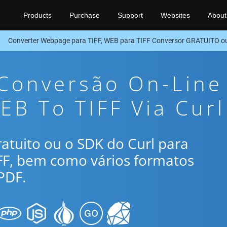
Products
Purchase
Support
Websites
About
Converter Webpage para TIFF, WEB para TIFF Conversor GRATUITO o
 Conversão On-Line
EB To TIFF Via Curl
gratuito ou o SDK do Curl para
FF, bem como vários formatos
PDF.