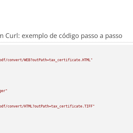
 Curl: exemplo de código passo a passo
pdf/convert/WEB?outPath=tax_certificate.HTML"
ger"
pdf/convert/HTML?outPath=tax_certificate.TIFF"