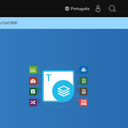
Português
u Curl SDK