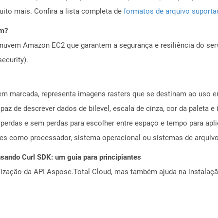
to mais. Confira a lista completa de
formatos de arquivo suport
em?
nuvem Amazon EC2 que garantem a segurança e resiliência do servi
ecurity).
agem marcada, representa imagens rasters que se destinam ao uso
paz de descrever dados de bilevel, escala de cinza, cor da paleta 
rdas e sem perdas para escolher entre espaço e tempo para apl
ites como processador, sistema operacional ou sistemas de arquiv
ando Curl SDK: um guia para principiantes
alização da API Aspose.Total Cloud, mas também ajuda na instalaçã