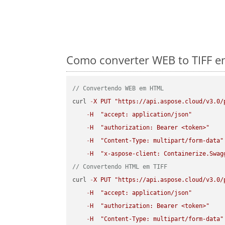
Como converter WEB to TIFF em
// Convertendo WEB em HTML
curl 
-
X
PUT
"https://api.aspose.cloud/v3.0/
-
H
"accept: application/json"
-
H
"authorization: Bearer <token>"
-
H
"Content-Type: multipart/form-data"
-
H
"x-aspose-client: Containerize.Swag
// Convertendo HTML em TIFF
curl 
-
X
PUT
"https://api.aspose.cloud/v3.0/
-
H
"accept: application/json"
-
H
"authorization: Bearer <token>"
-
H
"Content-Type: multipart/form-data"