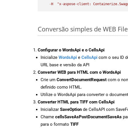
-
H
"x-aspose-client: Containerize.Swag
Conversão simples de WEB File
Configurar o WordsApi e o CellsApi
Inicialize
WordsApi
e
CellsApi
com o seu ID de
URL base e versão da API
Converter WEB para HTML com o WordsApi
Crie um
ConvertDocumentRequest
com o nome
definido como HTML.
Utilize o WordsApi para converter o docum
Converter HTML para TIFF com CellsApi
Inicializar
SaveOption
de CellsAPI com SaveF
Chame
cellsSaveAsPostDocumentSaveAs
par
para o formato
TIFF