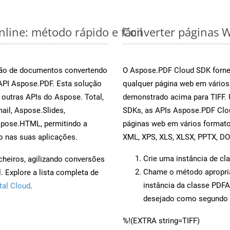
line: método rápido e fácil
Converter páginas W
rsão de documentos convertendo
O Aspose.PDF Cloud SDK fornec
 API Aspose.PDF. Esta solução
qualquer página web em vários
outras APIs do Aspose. Total,
demonstrado acima para TIFF. 
il, Aspose.Slides,
SDKs, as APIs Aspose.PDF Clou
spose.HTML, permitindo a
páginas web em vários formato
o nas suas aplicações.
XML, XPS, XLS, XLSX, PPTX, D
Crie uma instância de cl
cheiros, agilizando conversões
Chame o método apropr
 Explore a lista completa de
instância da classe PDF
tal Cloud
.
desejado como segundo 
%!(EXTRA string=TIFF)