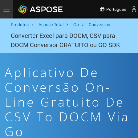
Português
Toggle navigation
Produtos
Aspose.Total
Go
Conversion
Converter Excel para DOCM, CSV para
DOCM Conversor GRATUITO ou GO SDK
Aplicativo De
Conversão On-
Line Gratuito De
CSV To DOCM Via
Go