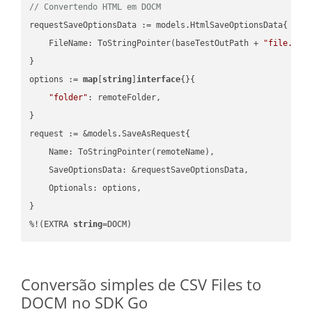
// Convertendo HTML em DOCM
requestSaveOptionsData := models.HtmlSaveOptionsData{

    FileName: ToStringPointer(baseTestOutPath + 
"file.HTM
}

options := 
map
[
string
]
interface
{}{

"folder"
: remoteFolder,

}

request := &models.SaveAsRequest{

    Name: ToStringPointer(remoteName),

    SaveOptionsData: &requestSaveOptionsData,

    Optionals: options,

}

%!(EXTRA 
string
=DOCM)
Conversão simples de CSV Files to
DOCM no SDK Go