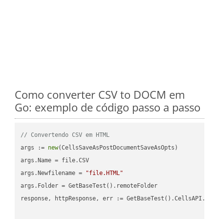
Como converter CSV to DOCM em
Go: exemplo de código passo a passo
// Convertendo CSV em HTML
args := 
new
(CellsSaveAsPostDocumentSaveAsOpts)

args.Name = file.CSV

args.Newfilename = 
"file.HTML"
args.Folder = GetBaseTest().remoteFolder

response, httpResponse, err := GetBaseTest().CellsAPI.Cell