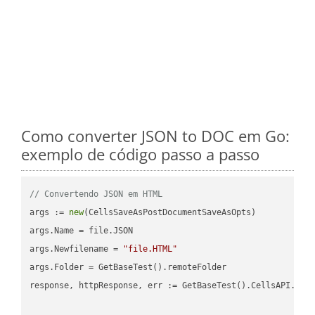
Como converter JSON to DOC em Go:
exemplo de código passo a passo
// Convertendo JSON em HTML
args := 
new
(CellsSaveAsPostDocumentSaveAsOpts)

args.Name = file.JSON

args.Newfilename = 
"file.HTML"
args.Folder = GetBaseTest().remoteFolder

response, httpResponse, err := GetBaseTest().CellsAPI.Cell