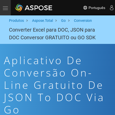
Português
Toggle navigation
Produtos
Aspose.Total
Go
Conversion
Converter Excel para DOC, JSON para
DOC Conversor GRATUITO ou GO SDK
Aplicativo De
Conversão On-
Line Gratuito De
JSON To DOC Via
Go