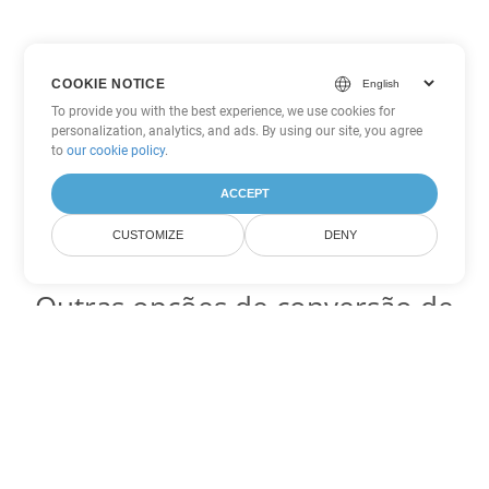
COOKIE NOTICE
To provide you with the best experience, we use cookies for
personalization, analytics, and ads. By using our site, you agree
to
our cookie policy
.
ACCEPT
CUSTOMIZE
DENY
Outras opções de conversão de
Excel
Converter JSON em DOC
DOC:
Microsoft Word Binary Format
Converter JSON em DOT