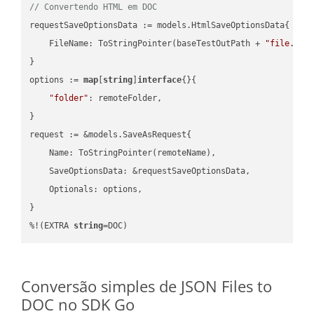
// Convertendo HTML em DOC
requestSaveOptionsData := models.HtmlSaveOptionsData{

    FileName: ToStringPointer(baseTestOutPath + 
"file.HTM
}

options := 
map
[
string
]
interface
{}{

"folder"
: remoteFolder,

}

request := &models.SaveAsRequest{

    Name: ToStringPointer(remoteName),

    SaveOptionsData: &requestSaveOptionsData,

    Optionals: options,

}

%!(EXTRA 
string
=DOC)
Conversão simples de JSON Files to
DOC no SDK Go