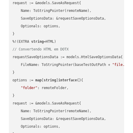
request := &models.SaveAsRequest{

    Name: ToStringPointer(remoteName),

    SaveOptionsData: &requestSaveOptionsData,

    Optionals: options,

}

%!(EXTRA 
string
// Convertendo HTML em DOTX
requestSaveOptionsData := models.HtmlSaveOptionsData{

    FileName: ToStringPointer(baseTestOutPath + 
"file.HTM
}

options := 
map
[
string
]
interface
{}{

"folder"
: remoteFolder,

}

request := &models.SaveAsRequest{

    Name: ToStringPointer(remoteName),

    SaveOptionsData: &requestSaveOptionsData,

    Optionals: options,
