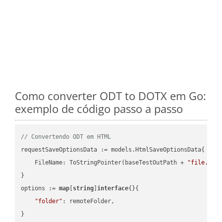
Como converter ODT to DOTX em Go:
exemplo de código passo a passo
// Convertendo ODT em HTML
requestSaveOptionsData := models.HtmlSaveOptionsData{

    FileName: ToStringPointer(baseTestOutPath + 
"file.ODT
}

options := 
map
[
string
]
interface
{}{

"folder"
: remoteFolder,

}
