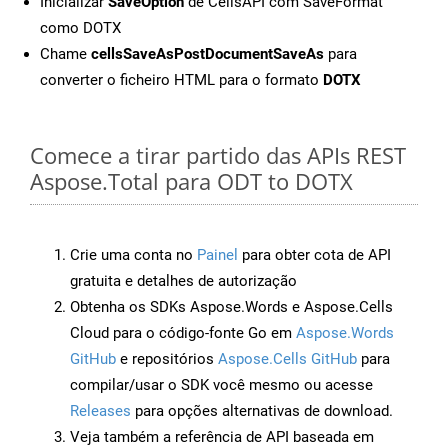
Inicializar
SaveOption
de CellsAPI com SaveFormat
como DOTX
Chame
cellsSaveAsPostDocumentSaveAs
para
converter o ficheiro HTML para o formato
DOTX
Comece a tirar partido das APIs REST
Aspose.Total para ODT to DOTX
Crie uma conta no
Painel
para obter cota de API
gratuita e detalhes de autorização
Obtenha os SDKs Aspose.Words e Aspose.Cells
Cloud para o código-fonte Go em
Aspose.Words
GitHub
e repositórios
Aspose.Cells GitHub
para
compilar/usar o SDK você mesmo ou acesse
Releases
para opções alternativas de download.
Veja também a referência de API baseada em