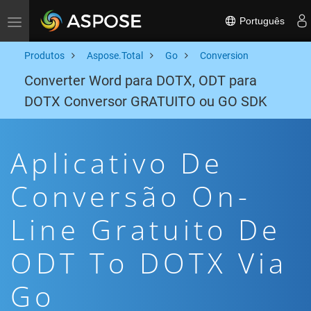
Português
Toggle navigation
Produtos
Aspose.Total
Go
Conversion
Converter Word para DOTX, ODT para
DOTX Conversor GRATUITO ou GO SDK
Aplicativo De
Conversão On-
Line Gratuito De
ODT To DOTX Via
Go