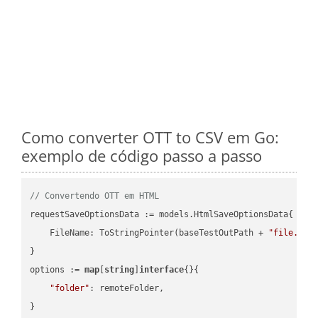
Como converter OTT to CSV em Go:
exemplo de código passo a passo
// Convertendo OTT em HTML
requestSaveOptionsData := models.HtmlSaveOptionsData{

    FileName: ToStringPointer(baseTestOutPath + 
"file.OTT
}

options := 
map
[
string
]
interface
{}{

"folder"
: remoteFolder,

}
