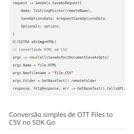
request := &models.SaveAsRequest{

    Name: ToStringPointer(remoteName),

    SaveOptionsData: &requestSaveOptionsData,

    Optionals: options,

}

%!(EXTRA 
string
// Convertendo HTML em CSV
args := 
new
(CellsSaveAsPostDocumentSaveAsOpts)

args.Name = file.HTML

args.Newfilename = 
"file.CSV"
args.Folder = GetBaseTest().remoteFolder

Conversão simples de OTT Files to
CSV no SDK Go