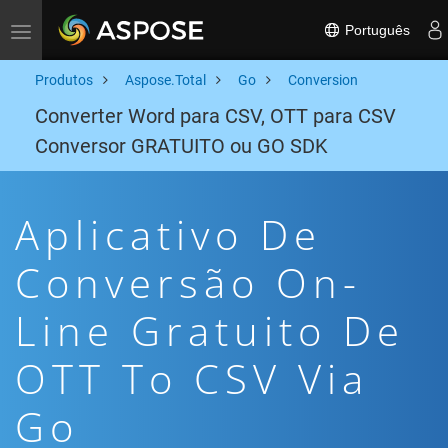
Português
Toggle navigation
Produtos
Aspose.Total
Go
Conversion
Converter Word para CSV, OTT para CSV
Conversor GRATUITO ou GO SDK
Aplicativo De
Conversão On-
Line Gratuito De
OTT To CSV Via
Go