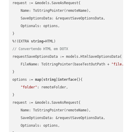
request := &models.SaveAsRequest{

    Name: ToStringPointer(remoteName),

    SaveOptionsData: &requestSaveOptionsData,

    Optionals: options,

}

%!(EXTRA 
string
// Convertendo HTML em DOTX
requestSaveOptionsData := models.HtmlSaveOptionsData{

    FileName: ToStringPointer(baseTestOutPath + 
"file.HTM
}

options := 
map
[
string
]
interface
{}{

"folder"
: remoteFolder,

}

request := &models.SaveAsRequest{

    Name: ToStringPointer(remoteName),

    SaveOptionsData: &requestSaveOptionsData,

    Optionals: options,
