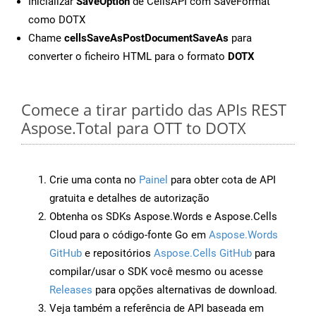
Inicializar
SaveOption
de CellsAPI com SaveFormat
como DOTX
Chame
cellsSaveAsPostDocumentSaveAs
para
converter o ficheiro HTML para o formato
DOTX
Comece a tirar partido das APIs REST
Aspose.Total para OTT to DOTX
Crie uma conta no
Painel
para obter cota de API
gratuita e detalhes de autorização
Obtenha os SDKs Aspose.Words e Aspose.Cells
Cloud para o código-fonte Go em
Aspose.Words
GitHub
e repositórios
Aspose.Cells GitHub
para
compilar/usar o SDK você mesmo ou acesse
Releases
para opções alternativas de download.
Veja também a referência de API baseada em