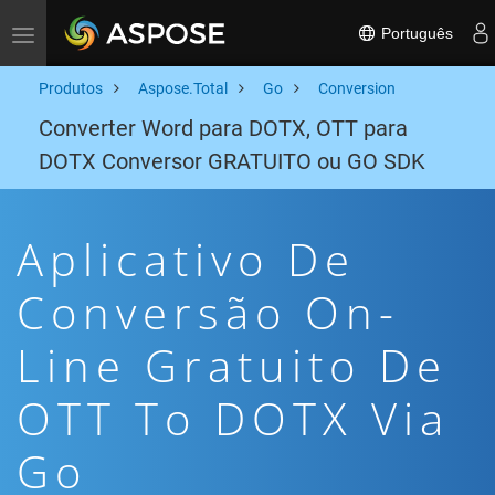
Português
Toggle navigation
Produtos
Aspose.Total
Go
Conversion
Converter Word para DOTX, OTT para
DOTX Conversor GRATUITO ou GO SDK
Aplicativo De
Conversão On-
Line Gratuito De
OTT To DOTX Via
Go