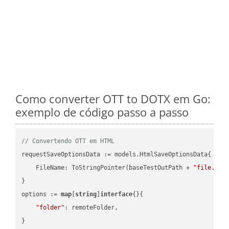
Como converter OTT to DOTX em Go:
exemplo de código passo a passo
// Convertendo OTT em HTML
requestSaveOptionsData := models.HtmlSaveOptionsData{

    FileName: ToStringPointer(baseTestOutPath + 
"file.OTT
}

options := 
map
[
string
]
interface
{}{

"folder"
: remoteFolder,

}
