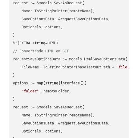
request := &models.SaveAsRequest{

    Name: ToStringPointer(remoteName),

    SaveOptionsData: &requestSaveOptionsData,

    Optionals: options,

}

%!(EXTRA 
string
// Convertendo HTML em GIF
requestSaveOptionsData := models.HtmlSaveOptionsData{

    FileName: ToStringPointer(baseTestOutPath + 
"file.HTM
}

options := 
map
[
string
]
interface
{}{

"folder"
: remoteFolder,

}

request := &models.SaveAsRequest{

    Name: ToStringPointer(remoteName),

    SaveOptionsData: &requestSaveOptionsData,

    Optionals: options,
