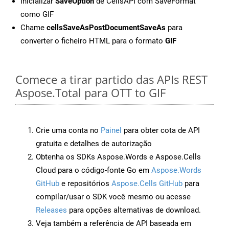
Inicializar
SaveOption
de CellsAPI com SaveFormat
como GIF
Chame
cellsSaveAsPostDocumentSaveAs
para
converter o ficheiro HTML para o formato
GIF
Comece a tirar partido das APIs REST
Aspose.Total para OTT to GIF
Crie uma conta no
Painel
para obter cota de API
gratuita e detalhes de autorização
Obtenha os SDKs Aspose.Words e Aspose.Cells
Cloud para o código-fonte Go em
Aspose.Words
GitHub
e repositórios
Aspose.Cells GitHub
para
compilar/usar o SDK você mesmo ou acesse
Releases
para opções alternativas de download.
Veja também a referência de API baseada em