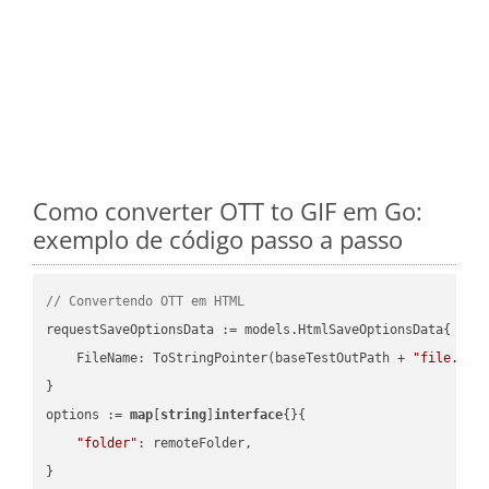
Como converter OTT to GIF em Go:
exemplo de código passo a passo
// Convertendo OTT em HTML
requestSaveOptionsData := models.HtmlSaveOptionsData{

    FileName: ToStringPointer(baseTestOutPath + 
"file.OTT
}

options := 
map
[
string
]
interface
{}{

"folder"
: remoteFolder,

}
