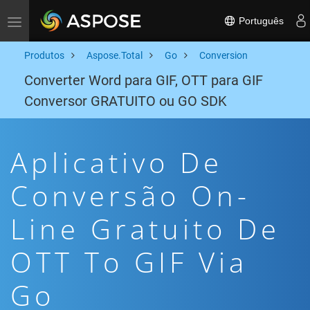
Português
Toggle navigation
Produtos
Aspose.Total
Go
Conversion
Converter Word para GIF, OTT para GIF
Conversor GRATUITO ou GO SDK
Aplicativo De
Conversão On-
Line Gratuito De
OTT To GIF Via
Go