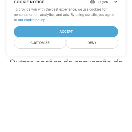
COOKIE NOTICE
To provide you with the best experience, we use cookies for
personalization, analytics, and ads. By using our site, you agree
to
our cookie policy
.
ACCEPT
CUSTOMIZE
DENY
Outras opções de conversão de
Word
Converter OTT em DOC
DOC:
Microsoft Word Binary Format
Converter OTT em DOT
DOT:
Microsoft Word Template Files