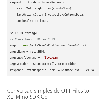
request := &models.SaveAsRequest{

    Name: ToStringPointer(remoteName),

    SaveOptionsData: &requestSaveOptionsData,

    Optionals: options,

}

%!(EXTRA 
string
// Convertendo HTML em XLTM
args := 
new
(CellsSaveAsPostDocumentSaveAsOpts)

args.Name = file.HTML

args.Newfilename = 
"file.XLTM"
args.Folder = GetBaseTest().remoteFolder

Conversão simples de OTT Files to
XLTM no SDK Go