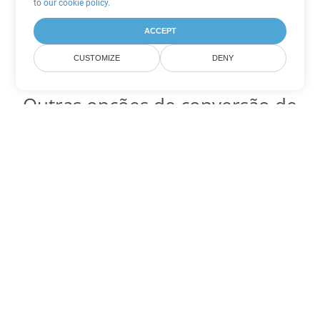
to
our cookie policy
.
ACCEPT
CUSTOMIZE
DENY
Outras opções de conversão de
Word
Converter OTT em DOC
DOC:
Microsoft Word Binary Format
Converter OTT em DOT
DOT:
Microsoft Word Template Files
Converter OTT em DOCX
DOCX:
Office 2007+ Word Document