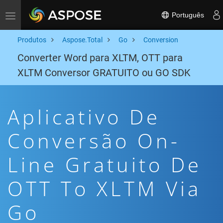
Português
Toggle navigation
Produtos
Aspose.Total
Go
Conversion
Converter Word para XLTM, OTT para
XLTM Conversor GRATUITO ou GO SDK
Aplicativo De
Conversão On-
Line Gratuito De
OTT To XLTM Via
Go