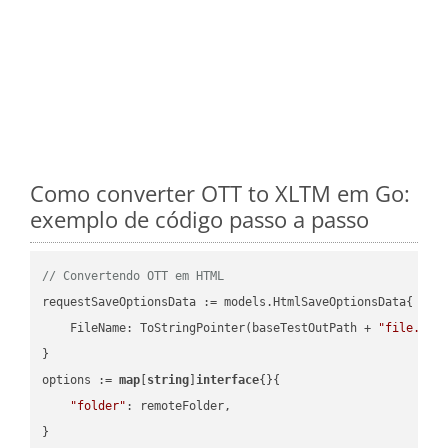
Como converter OTT to XLTM em Go:
exemplo de código passo a passo
// Convertendo OTT em HTML
requestSaveOptionsData := models.HtmlSaveOptionsData{

    FileName: ToStringPointer(baseTestOutPath + 
"file.OTT
}

options := 
map
[
string
]
interface
{}{

"folder"
: remoteFolder,

}
