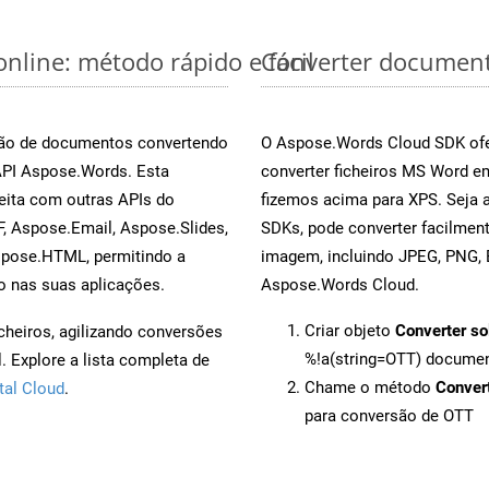
nline: método rápido e fácil
Converter document
rsão de documentos convertendo
O Aspose.Words Cloud SDK ofe
 API Aspose.Words. Esta
converter ficheiros MS Word e
eita com outras APIs do
fizemos acima para XPS. Seja 
, Aspose.Email, Aspose.Slides,
SDKs, pode converter facilme
spose.HTML, permitindo a
imagem, incluindo JPEG, PNG, B
o nas suas aplicações.
Aspose.Words Cloud.
Criar objeto
Converter so
cheiros, agilizando conversões
%!a(string=OTT) docume
 Explore a lista completa de
Chame o método
Conver
tal Cloud
.
para conversão de OTT