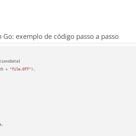
 Go: exemplo de código passo a passo
ionsData{

th + 
"file.OTT"
),

,
