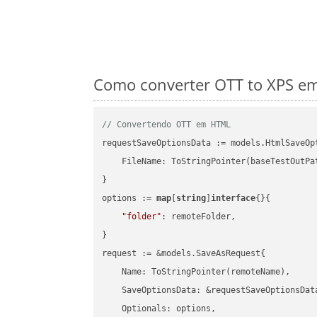
Como converter OTT to XPS em
// Convertendo OTT em HTML
requestSaveOptionsData := models.HtmlSaveOpt
    FileName: ToStringPointer(baseTestOutPa
}

options := 
map
[
string
]
interface
{}{

"folder"
: remoteFolder,

}

request := &models.SaveAsRequest{

    Name: ToStringPointer(remoteName),

    SaveOptionsData: &requestSaveOptionsData
    Optionals: options,
