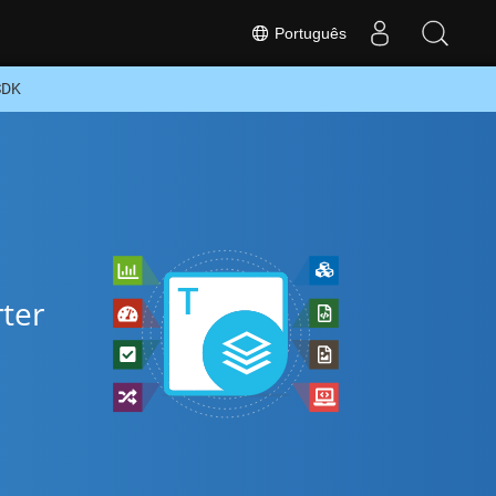
Português
SDK
rter