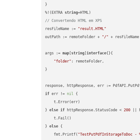
}

%!(EXTRA 
string
// Convertendo HTML em XPS
resFileName := 
"result.HTML"
outPath := remoteFolder + 
"/"
 + resFileName

args := 
map
[
string
]
interface
{}{

"folder"
: remoteFolder,

}

if
 err != 
nil
 {

    t.Error(err)

} 
else
if
 httpResponse.StatusCode < 
200
 || 
    t.Fail()

} 
else
 {

    fmt.Printf(
"TestPutPdfInStorageToDoc - 