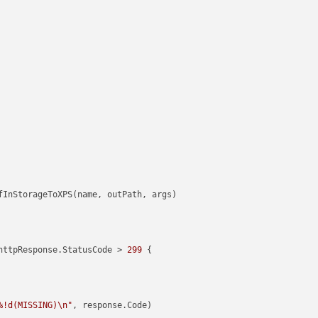
httpResponse.StatusCode > 
299
 {

%!d(MISSING)\n"
, response.Code)
