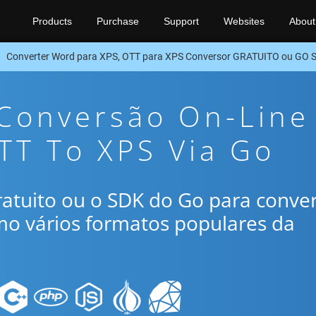
Products
Purchase
Support
Websites
About
Converter Word para XPS, OTT para XPS Conversor GRATUITO ou GO 
 Conversão On-Line
TT To XPS Via Go
gratuito ou o SDK do Go para conve
mo vários formatos populares da